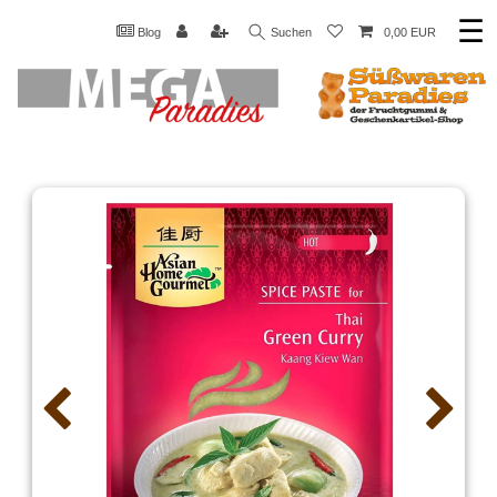
☰
Blog
Suchen
0,00 EUR