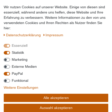
Tierbedarf
Wir nutzen Cookies auf unserer Website. Einige von diesen sind
Topmarken
essenziell, während andere uns helfen, diese Website und Ihre
Erfahrung zu verbessern. Weitere Informationen zu den von uns
SICHER EINKAUFEN
WIR AKZEPTIEREN
verwendeten Cookies und Ihren Rechten als Nutzer finden Sie
hier:
Daten­schutz­erklärung
Impressum
Essenziell
QUALITÄT
Statistik
WIR VERSENDEN MIT
Marketing
BESUCHEN SIE UNS AUF
Externe Medien
PayPal
Funktional
*Alle Preise verstehen sich inkl. MwSt. zzgl. Versandkosten. **Gilt für Lieferungen
Weitere Einstellungen
innerhalb deutschlands, Lieferzeiten für andere Länder entnehmen Sie bitte der
Schaltfäche mit den
Versandinformationen
. *** Bei den ausgewiesenen Versandkosten
Alle akzeptieren
handelt es sich um die Standard
Versandkosten
für Deutschland, diese ändern sich je
nach Auswahl Ihres Lieferlandes.
Auswahl akzeptieren
Copyright 2020 © Mega-Paradies GmbH | Alle Rechte vorbehalten.