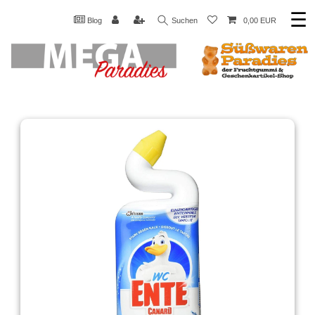
☰
Blog
Suchen
0,00 EUR