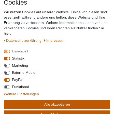
Cookies
Baumarkt
Tierbedarf
Wir nutzen Cookies auf unserer Website. Einige von diesen sind
Topmarken
essenziell, während andere uns helfen, diese Website und Ihre
Erfahrung zu verbessern. Weitere Informationen zu den von uns
SICHER EINKAUFEN
WIR AKZEPTIEREN
verwendeten Cookies und Ihren Rechten als Nutzer finden Sie
hier:
Daten­schutz­erklärung
Impressum
Essenziell
QUALITÄT
Statistik
WIR VERSENDEN MIT
Marketing
BESUCHEN SIE UNS AUF
Externe Medien
PayPal
Funktional
*Alle Preise verstehen sich inkl. MwSt. zzgl. Versandkosten. **Gilt für Lieferungen
Weitere Einstellungen
innerhalb deutschlands, Lieferzeiten für andere Länder entnehmen Sie bitte der
Schaltfäche mit den
Versandinformationen
. *** Bei den ausgewiesenen Versandkosten
Alle akzeptieren
handelt es sich um die Standard
Versandkosten
für Deutschland, diese ändern sich je
nach Auswahl Ihres Lieferlandes.