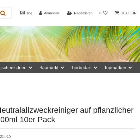
Blog
Anmelden
Registrieren
0
0,00 EUR
eschenkideen
Baumarkt
Tierbedarf
Topmarken
eutralallzweckreiniger auf pflanzlicher
000ml 10er Pack
0214-10