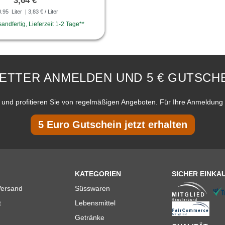
3,64 € *
0.95
Liter
| 3,83 € / Liter
sandfertig, Lieferzeit 1-2 Tage**
ETTER ANMELDEN UND 5 € GUTSCHE
und profitieren Sie von regelmäßigen Angeboten. Für Ihre Anmeldung 
5 Euro Gutschein jetzt erhalten
KATEGORIEN
SICHER EINKA
Versand
Süsswaren
t
Lebensmittel
Getränke