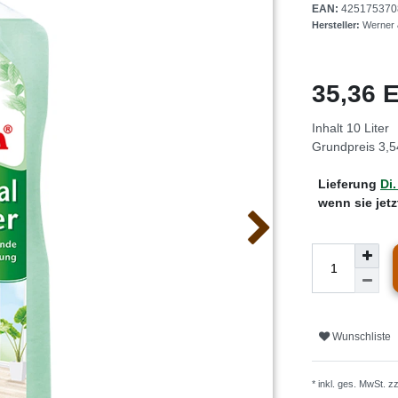
EAN:
425175370
Hersteller:
Werner
35,36
Inhalt
10
Liter
Grundpreis
3,5
Lieferung
Di.
wenn sie jet
Wunschliste
* inkl. ges. MwSt. z