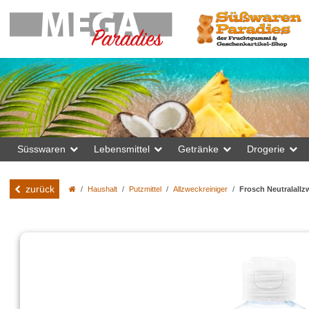
Süsswaren
Lebensmittel
Getränke
Drogerie
zurück
Haushalt
Putzmittel
Allzweckreiniger
Frosch Neutralallz