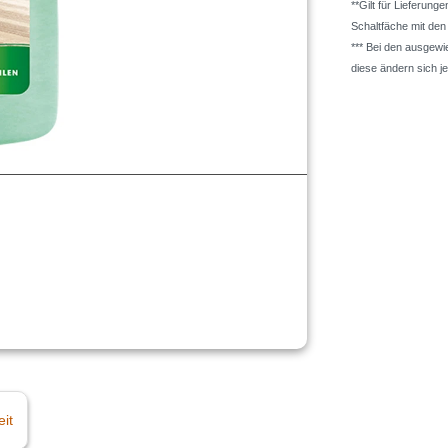
**Gilt für Lieferung
Schaltfäche mit de
*** Bei den ausgew
diese ändern sich j
eit