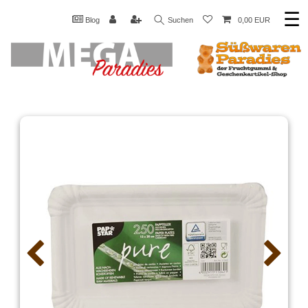
☰
Blog
Suchen
0,00 EUR