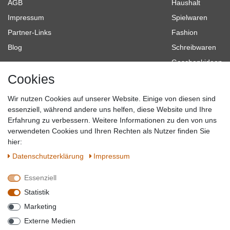
AGB
Haushalt
Impressum
Spielwaren
Partner-Links
Fashion
Blog
Schreibwaren
Geschenkideen
Cookies
Baumarkt
Tierbedarf
Wir nutzen Cookies auf unserer Website. Einige von diesen sind
Topmarken
essenziell, während andere uns helfen, diese Website und Ihre
Erfahrung zu verbessern. Weitere Informationen zu den von uns
SICHER EINKAUFEN
WIR AKZEPTIEREN
verwendeten Cookies und Ihren Rechten als Nutzer finden Sie
hier:
Daten­schutz­erklärung
Impressum
Essenziell
QUALITÄT
Statistik
WIR VERSENDEN MIT
Marketing
BESUCHEN SIE UNS AUF
Externe Medien