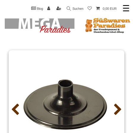
☰
Blog
Suchen
0,00 EUR