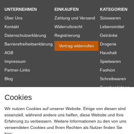
UNTERNEHMEN
EINKAUFEN
KATEGORIEN
Über Uns
Zahlung und Versand
Süsswaren
Kontakt
Widerrufsrecht
Lebensmittel
Datenschutzerklärung
Registrierung
Getränke
Barrierefreiheitserklärung
Drogerie
Vertrag widerrufen
AGB
Haushalt
Impressum
Spielwaren
Partner-Links
Fashion
Blog
Schreibwaren
Geschenkideen
Cookies
Baumarkt
Tierbedarf
Wir nutzen Cookies auf unserer Website. Einige von diesen sind
Topmarken
essenziell, während andere uns helfen, diese Website und Ihre
Erfahrung zu verbessern. Weitere Informationen zu den von uns
SICHER EINKAUFEN
WIR AKZEPTIEREN
verwendeten Cookies und Ihren Rechten als Nutzer finden Sie
hier: