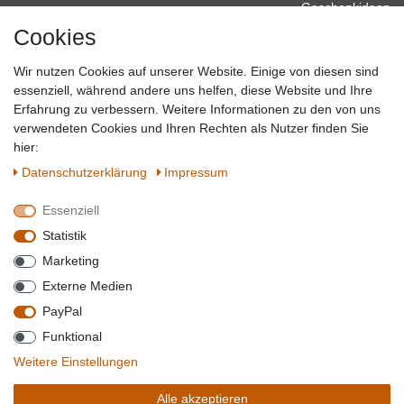
Geschenkideen
Cookies
Baumarkt
Tierbedarf
Wir nutzen Cookies auf unserer Website. Einige von diesen sind
Topmarken
essenziell, während andere uns helfen, diese Website und Ihre
Erfahrung zu verbessern. Weitere Informationen zu den von uns
SICHER EINKAUFEN
WIR AKZEPTIEREN
verwendeten Cookies und Ihren Rechten als Nutzer finden Sie
hier:
Daten­schutz­erklärung
Impressum
Essenziell
QUALITÄT
Statistik
WIR VERSENDEN MIT
Marketing
BESUCHEN SIE UNS AUF
Externe Medien
PayPal
Funktional
*Alle Preise verstehen sich inkl. MwSt. zzgl. Versandkosten. **Gilt für Lieferungen
Weitere Einstellungen
innerhalb deutschlands, Lieferzeiten für andere Länder entnehmen Sie bitte der
Schaltfäche mit den
Versandinformationen
. *** Bei den ausgewiesenen Versandkosten
Alle akzeptieren
handelt es sich um die Standard
Versandkosten
für Deutschland, diese ändern sich je