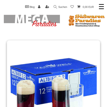
☰
Blog
Suchen
0,00 EUR