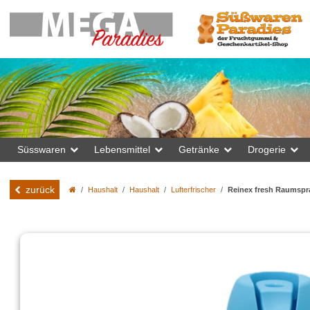
Süsswaren
Lebensmittel
Getränke
Drogerie
zurück
Haushalt
Haushalt
Lufterfrischer
Reinex fresh Raumspr