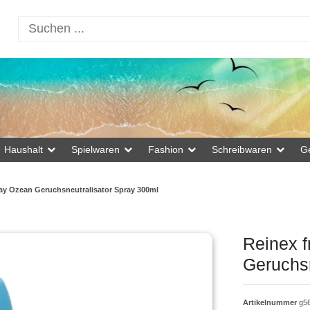
Haushalt
Spielwaren
Fashion
Schreibwaren
G
ay Ozean Geruchsneutralisator Spray 300ml
Reinex 
Geruchsn
Artikelnummer
g5