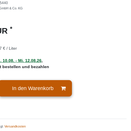
5440
 GmbH & Co. KG
*
EUR
7 € / Liter
 10.08. - Mi. 12.08.26
,
zt bestellen und bezahlen
In den Warenkorb
zgl.
Versandkosten