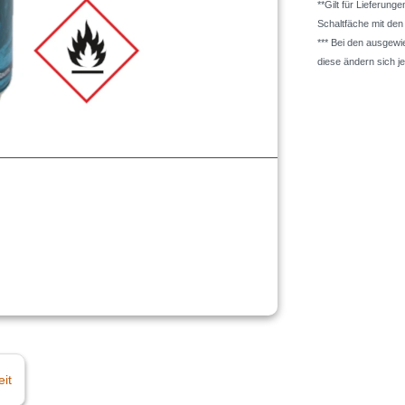
**Gilt für Lieferung
Schaltfäche mit de
*** Bei den ausgew
diese ändern sich j
eit