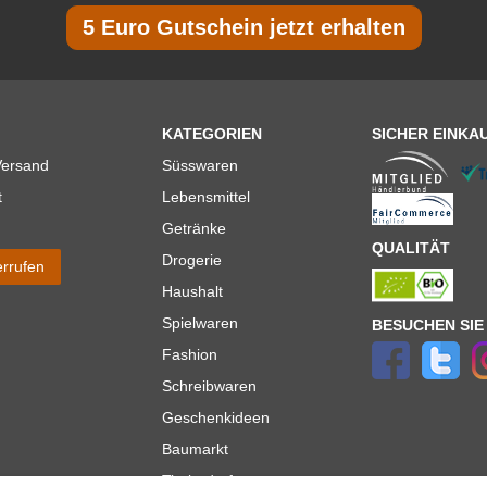
5 Euro Gutschein jetzt erhalten
KATEGORIEN
SICHER EINKA
Versand
Süsswaren
t
Lebensmittel
Getränke
QUALITÄT
Drogerie
errufen
Haushalt
Spielwaren
BESUCHEN SIE
Fashion
Schreibwaren
Geschenkideen
Baumarkt
Tierbedarf