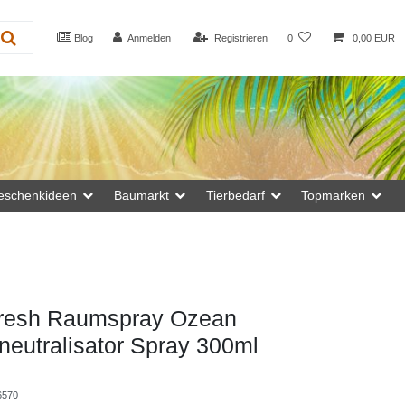
Blog
Anmelden
Registrieren
0
0,00 EUR
eschenkideen
Baumarkt
Tierbedarf
Topmarken
fresh Raumspray Ozean
eutralisator Spray 300ml
6570