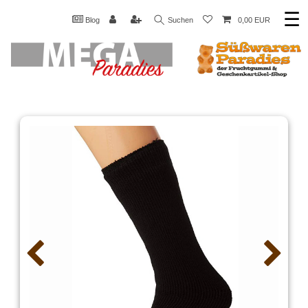
☰
Blog
Suchen
0,00 EUR