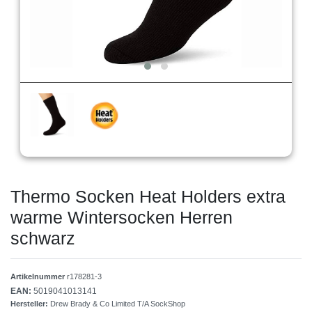
Thermo Socken Heat Holders extra
warme Wintersocken Herren
schwarz
Artikelnummer
r178281-3
EAN:
5019041013141
Hersteller:
Drew Brady & Co Limited T/A SockShop