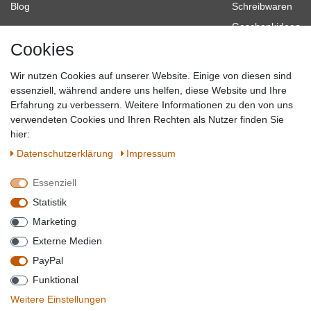
Blog
Schreibwaren
Geschenkideen
Cookies
Baumarkt
Tierbedarf
Wir nutzen Cookies auf unserer Website. Einige von diesen sind
Topmarken
essenziell, während andere uns helfen, diese Website und Ihre
Erfahrung zu verbessern. Weitere Informationen zu den von uns
SICHER EINKAUFEN
WIR AKZEPTIEREN
verwendeten Cookies und Ihren Rechten als Nutzer finden Sie
hier:
Daten­schutz­erklärung
Impressum
Essenziell
QUALITÄT
Statistik
WIR VERSENDEN MIT
Marketing
BESUCHEN SIE UNS AUF
Externe Medien
PayPal
Funktional
*Alle Preise verstehen sich inkl. MwSt. zzgl. Versandkosten. **Gilt für Lieferungen
Weitere Einstellungen
innerhalb deutschlands, Lieferzeiten für andere Länder entnehmen Sie bitte der