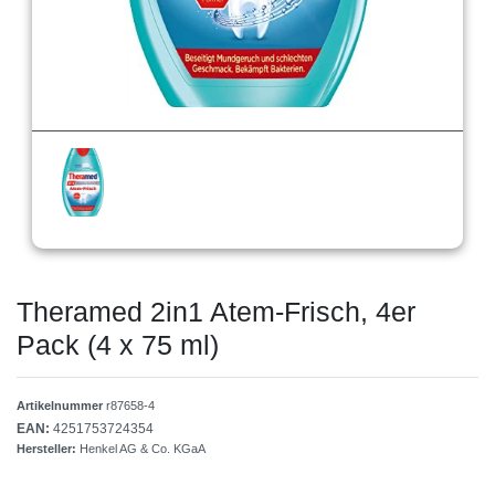
Theramed 2in1 Atem-Frisch, 4er
Pack (4 x 75 ml)
Artikelnummer
r87658-4
EAN:
4251753724354
Hersteller:
Henkel AG & Co. KGaA