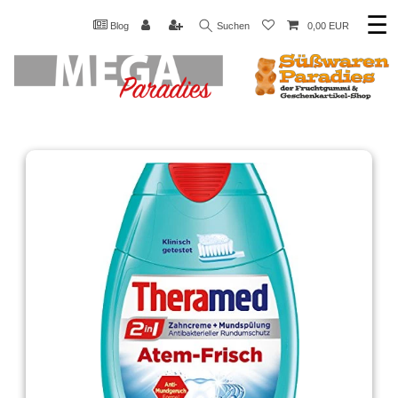
☰
Blog
Suchen
0,00 EUR