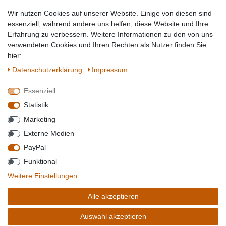
Tierbedarf
Wir nutzen Cookies auf unserer Website. Einige von diesen sind
Topmarken
essenziell, während andere uns helfen, diese Website und Ihre
Erfahrung zu verbessern. Weitere Informationen zu den von uns
SICHER EINKAUFEN
WIR AKZEPTIEREN
verwendeten Cookies und Ihren Rechten als Nutzer finden Sie
hier:
Daten­schutz­erklärung
Impressum
Essenziell
QUALITÄT
Statistik
WIR VERSENDEN MIT
Marketing
BESUCHEN SIE UNS AUF
Externe Medien
PayPal
Funktional
*Alle Preise verstehen sich inkl. MwSt. zzgl. Versandkosten. **Gilt für Lieferungen
Weitere Einstellungen
innerhalb deutschlands, Lieferzeiten für andere Länder entnehmen Sie bitte der
Schaltfäche mit den
Versandinformationen
. *** Bei den ausgewiesenen Versandkosten
Alle akzeptieren
handelt es sich um die Standard
Versandkosten
für Deutschland, diese ändern sich je
nach Auswahl Ihres Lieferlandes.
Auswahl akzeptieren
Copyright 2020 © Mega-Paradies GmbH | Alle Rechte vorbehalten.