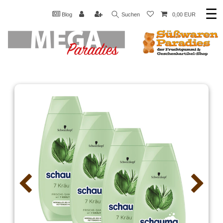
☰
Blog
Suchen
0,00 EUR