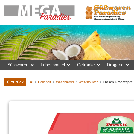
Süsswaren
Lebensmittel
Getränke
Drogerie
zurück
Haushalt
Waschmittel
Waschpulver
Frosch Granatapfel