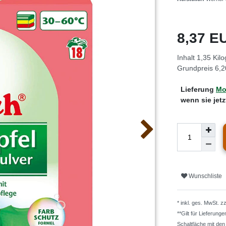
8,37 
Inhalt
1,35
Kil
Grundpreis
6,2
Lieferung
Mo.
wenn sie jet
Wunschliste
* inkl. ges. MwSt. z
**Gilt für Lieferung
Schaltfäche mit de