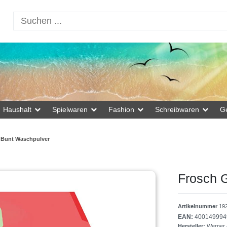
Haushalt
Spielwaren
Fashion
Schreibwaren
G
 Bunt Waschpulver
Frosch 
Artikelnummer
19
EAN:
400149994
Hersteller:
Werner