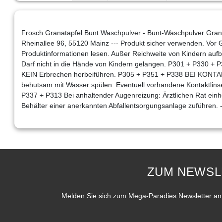
Frosch Granatapfel Bunt Waschpulver - Bunt-Waschpulver Grana
Rheinallee 96, 55120 Mainz --- Produkt sicher verwenden. Vor G
Produktinformationen lesen. Außer Reichweite von Kindern aufbe
Darf nicht in die Hände von Kindern gelangen. P301 + P330
KEIN Erbrechen herbeiführen. P305 + P351 + P338 BEI KONT
behutsam mit Wasser spülen. Eventuell vorhandene Kontaktlinse
P337 + P313 Bei anhaltender Augenreizung: Ärztlichen Rat einhol
Behälter einer anerkannten Abfallentsorgungsanlage zuführen. 
ZUM NEWSL
Melden Sie sich zum Mega-Paradies Newsletter an 