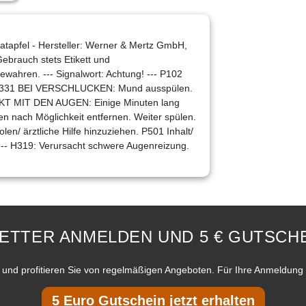
tapfel - Hersteller: Werner & Mertz GmbH,
ebrauch stets Etikett und
wahren. --- Signalwort: Achtung! --- P102
 + P331 BEI VERSCHLUCKEN: Mund ausspülen.
AKT MIT DEN AUGEN: Einige Minuten lang
n nach Möglichkeit entfernen. Weiter spülen.
en/ ärztliche Hilfe hinzuziehen. P501 Inhalt/
--- H319: Verursacht schwere Augenreizung.
ETTER ANMELDEN UND 5 € GUTSCHE
und profitieren Sie von regelmäßigen Angeboten. Für Ihre Anmeldung 
5 Euro Gutschein jetzt erhalten