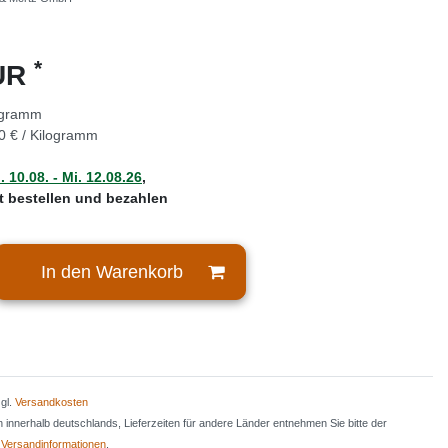
*
EUR
ogramm
0 € / Kilogramm
 10.08. - Mi. 12.08.26
,
zt bestellen und bezahlen
In den Warenkorb
zgl.
Versandkosten
en innerhalb deutschlands, Lieferzeiten für andere Länder entnehmen Sie bitte der
n
Versandinformationen
.