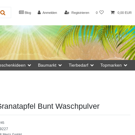
Blog
Anmelden
Registrieren
0
0,00 EUR
eschenkideen
Baumarkt
Tierbedarf
Topmarken
Granatapfel Bunt Waschpulver
245
9227
 & Mertz GmbH