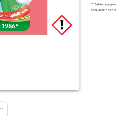
*** Bei den ausgew
diese ändern sich j
eit