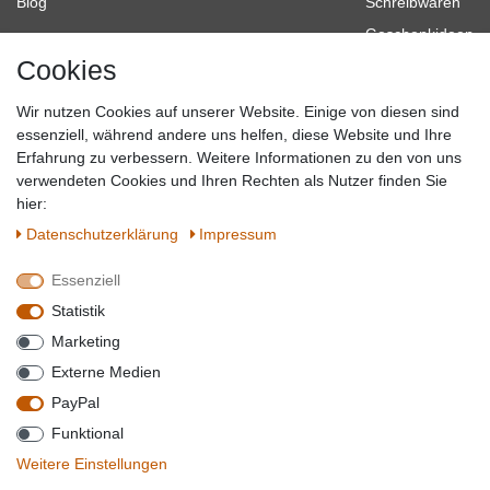
Blog
Schreibwaren
Geschenkideen
Cookies
Baumarkt
Tierbedarf
Wir nutzen Cookies auf unserer Website. Einige von diesen sind
Topmarken
essenziell, während andere uns helfen, diese Website und Ihre
Erfahrung zu verbessern. Weitere Informationen zu den von uns
SICHER EINKAUFEN
WIR AKZEPTIEREN
verwendeten Cookies und Ihren Rechten als Nutzer finden Sie
hier:
Daten­schutz­erklärung
Impressum
Essenziell
QUALITÄT
Statistik
WIR VERSENDEN MIT
Marketing
BESUCHEN SIE UNS AUF
Externe Medien
PayPal
Funktional
*Alle Preise verstehen sich inkl. MwSt. zzgl. Versandkosten. **Gilt für Lieferungen
Weitere Einstellungen
innerhalb deutschlands, Lieferzeiten für andere Länder entnehmen Sie bitte der
Schaltfäche mit den
Versandinformationen
. *** Bei den ausgewiesenen Versandkosten