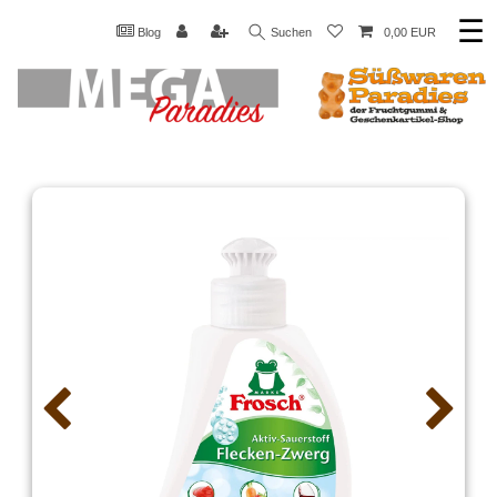
☰
Blog
Suchen
0,00 EUR