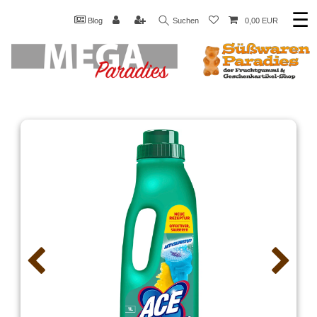
☰
Blog
Suchen
0,00 EUR