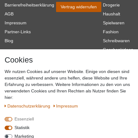
Barrierefreiheitserklärung
Drogerie
Vertrag widerrufen
AGB
Haushalt
Impressum
Spielwaren
Partner-Links
Fashion
Blog
Schreibwaren
Geschenkideen
Cookies
Baumarkt
Tierbedarf
Wir nutzen Cookies auf unserer Website. Einige von diesen sind
Topmarken
essenziell, während andere uns helfen, diese Website und Ihre
Erfahrung zu verbessern. Weitere Informationen zu den von uns
SICHER EINKAUFEN
WIR AKZEPTIEREN
verwendeten Cookies und Ihren Rechten als Nutzer finden Sie
hier:
Daten­schutz­erklärung
Impressum
Essenziell
QUALITÄT
Statistik
WIR VERSENDEN MIT
Marketing