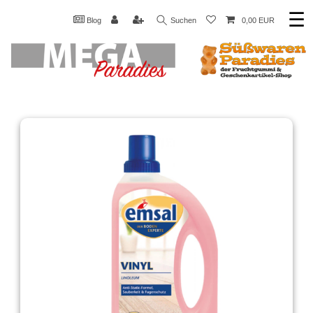
☰
Blog
Suchen
0,00 EUR