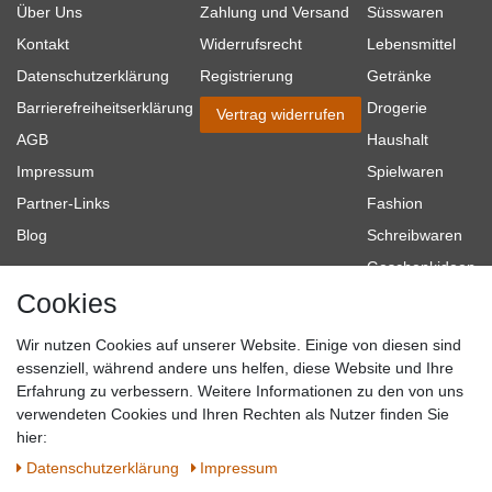
Über Uns
Zahlung und Versand
Süsswaren
Kontakt
Widerrufsrecht
Lebensmittel
Datenschutzerklärung
Registrierung
Getränke
Barrierefreiheitserklärung
Drogerie
Vertrag widerrufen
AGB
Haushalt
Impressum
Spielwaren
Partner-Links
Fashion
Blog
Schreibwaren
Geschenkideen
Cookies
Baumarkt
Tierbedarf
Wir nutzen Cookies auf unserer Website. Einige von diesen sind
Topmarken
essenziell, während andere uns helfen, diese Website und Ihre
Erfahrung zu verbessern. Weitere Informationen zu den von uns
SICHER EINKAUFEN
WIR AKZEPTIEREN
verwendeten Cookies und Ihren Rechten als Nutzer finden Sie
hier:
Daten­schutz­erklärung
Impressum