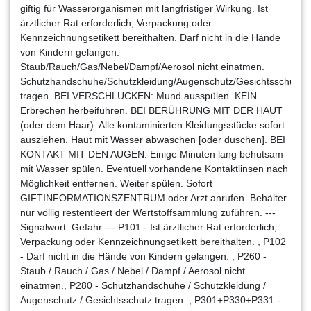
giftig für Wasserorganismen mit langfristiger Wirkung. Ist
ärztlicher Rat erforderlich, Verpackung oder
Kennzeichnungsetikett bereithalten. Darf nicht in die Hände
von Kindern gelangen.
Staub/Rauch/Gas/Nebel/Dampf/Aerosol nicht einatmen.
Schutzhandschuhe/Schutzkleidung/Augenschutz/Gesichtsschutz
tragen. BEI VERSCHLUCKEN: Mund ausspülen. KEIN
Erbrechen herbeiführen. BEI BERÜHRUNG MIT DER HAUT
(oder dem Haar): Alle kontaminierten Kleidungsstücke sofort
ausziehen. Haut mit Wasser abwaschen [oder duschen]. BEI
KONTAKT MIT DEN AUGEN: Einige Minuten lang behutsam
mit Wasser spülen. Eventuell vorhandene Kontaktlinsen nach
Möglichkeit entfernen. Weiter spülen. Sofort
GIFTINFORMATIONSZENTRUM oder Arzt anrufen. Behälter
nur völlig restentleert der Wertstoffsammlung zuführen. ---
Signalwort: Gefahr --- P101 - Ist ärztlicher Rat erforderlich,
Verpackung oder Kennzeichnungsetikett bereithalten. , P102
- Darf nicht in die Hände von Kindern gelangen. , P260 -
Staub / Rauch / Gas / Nebel / Dampf / Aerosol nicht
einatmen., P280 - Schutzhandschuhe / Schutzkleidung /
Augenschutz / Gesichtsschutz tragen. , P301+P330+P331 -