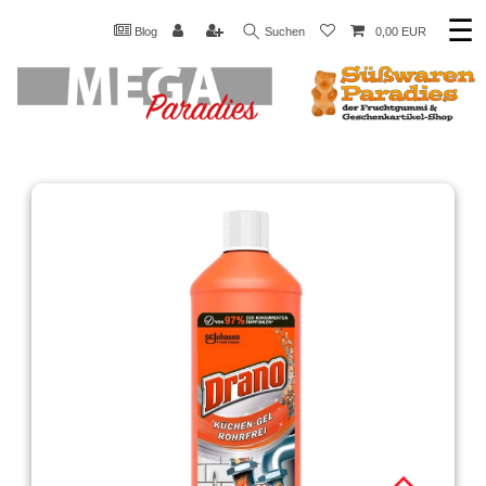
☰
Blog
Suchen
0,00 EUR