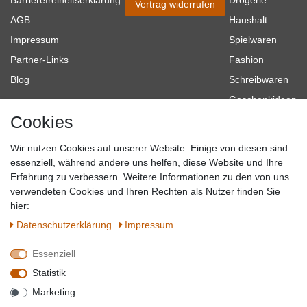
Vertrag widerrufen
AGB
Haushalt
Impressum
Spielwaren
Partner-Links
Fashion
Blog
Schreibwaren
Geschenkideen
Cookies
Baumarkt
Tierbedarf
Wir nutzen Cookies auf unserer Website. Einige von diesen sind
Topmarken
essenziell, während andere uns helfen, diese Website und Ihre
Erfahrung zu verbessern. Weitere Informationen zu den von uns
SICHER EINKAUFEN
WIR AKZEPTIEREN
verwendeten Cookies und Ihren Rechten als Nutzer finden Sie
hier:
Daten­schutz­erklärung
Impressum
Essenziell
QUALITÄT
Statistik
WIR VERSENDEN MIT
Marketing
BESUCHEN SIE UNS AUF