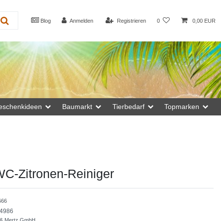
Blog
Anmelden
Registrieren
0
0,00 EUR
eschenkideen
Baumarkt
Tierbedarf
Topmarken
WC-Zitronen-Reiniger
666
4986
 & Mertz GmbH