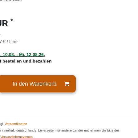
*
EUR
r
7 € / Liter
 10.08. - Mi. 12.08.26
,
zt bestellen und bezahlen
In den Warenkorb
zgl.
Versandkosten
en innerhalb deutschlands, Lieferzeiten für andere Länder entnehmen Sie bitte der
n
Versandinformationen
.