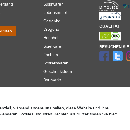
Versand
Süsswaren
t
Lebensmittel
Getränke
QUALITÄT
Drogerie
errufen
Haushalt
Spielwaren
BESUCHEN SIE
Fashion
Schreibwaren
Geschenkideen
Baumarkt
Tierbedarf
Topmarken
enziell, während andere uns helfen, diese Website und Ihre
ür Lieferungen innerhalb deutschlands, Lieferzeiten für andere Länder entnehmen Sie bitte der
wendeten Cookies und Ihren Rechten als Nutzer finden Sie hier:
lt es sich um die Standard
Versandkosten
für Deutschland, diese ändern sich je nach Auswah
Copyright 2020 © Mega-Paradies GmbH | Alle Rechte vorbehalten.