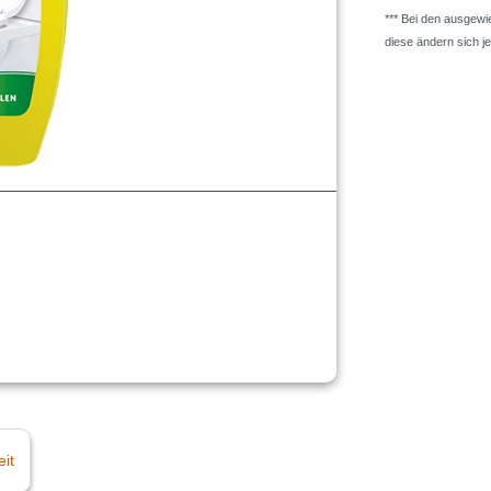
*** Bei den ausgew
diese ändern sich j
eit