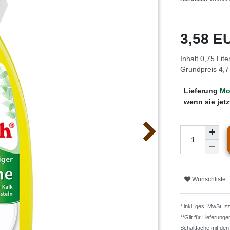
3,58 
Inhalt
0,75
Lite
Grundpreis
4,7
Lieferung
Mo.
wenn sie jet
Wunschliste
* inkl. ges. MwSt. z
**Gilt für Lieferung
Schaltfäche mit de