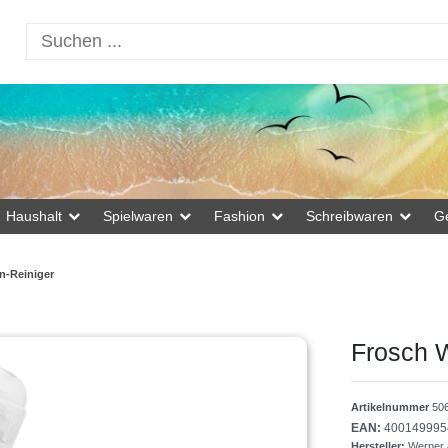
Haushalt
Spielwaren
Fashion
Schreibwaren
G
n-Reiniger
Frosch 
Artikelnummer
50
EAN:
400149995
Hersteller:
Werner