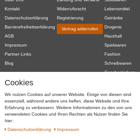
Kontakt
Widerrufsrecht
Lebensmittel
Datenschutzerklärung
Registrierung
Getränke
Barrierefreiheitserklärung
Drogerie
Vertrag widerrufen
AGB
Haushalt
Impressum
Spielwaren
Partner-Links
Fashion
Blog
Schreibwaren
Geschenkideen
Cookies
Baumarkt
Tierbedarf
Wir nutzen Cookies auf unserer Website. Einige von diesen sind
Topmarken
essenziell, während andere uns helfen, diese Website und Ihre
Erfahrung zu verbessern. Weitere Informationen zu den von uns
SICHER EINKAUFEN
WIR AKZEPTIEREN
verwendeten Cookies und Ihren Rechten als Nutzer finden Sie
hier:
Daten­schutz­erklärung
Impressum