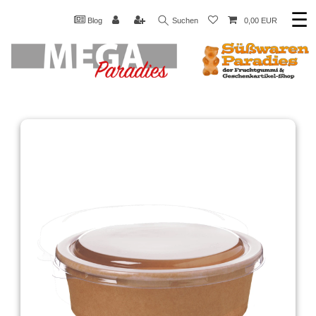
☰
Blog
Suchen
0,00 EUR