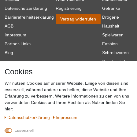
Datenschutzerklärung
Registrierung
Getränke
Barrierefreiheitserklärung
Drogerie
Vertrag widerrufen
AGB
Haushalt
Impressum
Spielwaren
Partner-Links
Fashion
Blog
Schreibwaren
Geschenkideen
Cookies
Baumarkt
Tierbedarf
Wir nutzen Cookies auf unserer Website. Einige von diesen sind
Topmarken
essenziell, während andere uns helfen, diese Website und Ihre
Erfahrung zu verbessern. Weitere Informationen zu den von uns
SICHER EINKAUFEN
WIR AKZEPTIEREN
verwendeten Cookies und Ihren Rechten als Nutzer finden Sie
hier:
Daten­schutz­erklärung
Impressum
Essenziell
QUALITÄT