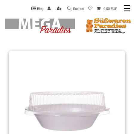
☰
Blog
Suchen
0,00 EUR