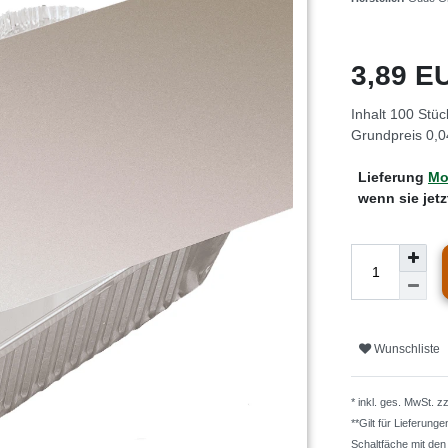
3,89 
Inhalt
100
Stüc
Grundpreis
0,0
Lieferung
Mo.
wenn sie jet
Wunschliste
* inkl. ges. MwSt. z
**Gilt für Lieferung
Schaltfäche mit de