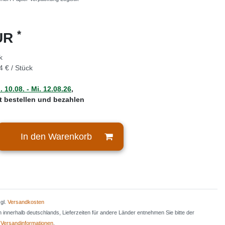
*
EUR
k
4 € / Stück
 10.08. - Mi. 12.08.26
,
zt bestellen und bezahlen
In den Warenkorb
zgl.
Versandkosten
en innerhalb deutschlands, Lieferzeiten für andere Länder entnehmen Sie bitte der
n
Versandinformationen
.