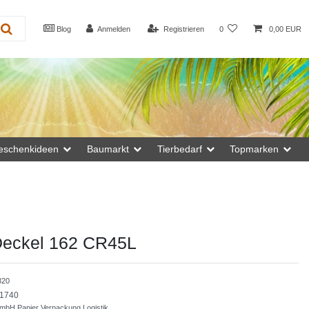
Blog
Anmelden
Registrieren
0
0,00 EUR
eschenkideen
Baumarkt
Tierbedarf
Topmarken
Deckel 162 CR45L
820
1740
bH Papier Verpackung Logistik