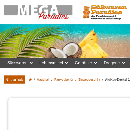
Süsswaren
Lebensmittel
Getränke
Drogerie
zurück
Haushalt
Partyzubehör
Einweggeschirr
AluKtn-Deckel 