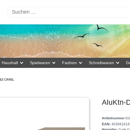
Haushalt
Spielwaren
Fashion
Schreibwaren
G
162 CR45L
AluKtn-
Artikelnummer
61
EAN:
403941618
Hersteller:
Gude Gm