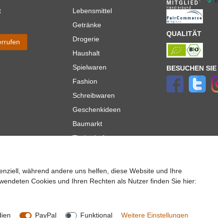
t
Lebensmittel
Getränke
QUALITÄT
Drogerie
errufen
Haushalt
Spielwaren
BESUCHEN SIE
Fashion
Schreibwaren
Geschenkideen
Baumarkt
Tierbedarf
Topmarken
enziell, während andere uns helfen, diese Website und Ihre
ür Lieferungen innerhalb deutschlands, Lieferzeiten für andere Länder entnehmen Sie bitte der
wendeten Cookies und Ihren Rechten als Nutzer finden Sie hier:
lt es sich um die Standard
Versandkosten
für Deutschland, diese ändern sich je nach Auswah
Copyright 2020 © Mega-Paradies GmbH | Alle Rechte vorbehalten.
dien
PayPal
Funktional
Weitere Einstellungen