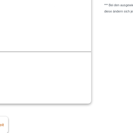
*** Bei den ausgew
diese ändern sich j
eit