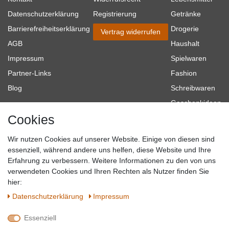
Datenschutzerklärung
Registrierung
Getränke
Barrierefreiheitserklärung
Drogerie
Vertrag widerrufen
AGB
Haushalt
Impressum
Spielwaren
Partner-Links
Fashion
Blog
Schreibwaren
Geschenkideen
Cookies
Baumarkt
Tierbedarf
Wir nutzen Cookies auf unserer Website. Einige von diesen sind
Topmarken
essenziell, während andere uns helfen, diese Website und Ihre
Erfahrung zu verbessern. Weitere Informationen zu den von uns
SICHER EINKAUFEN
WIR AKZEPTIEREN
verwendeten Cookies und Ihren Rechten als Nutzer finden Sie
hier:
Daten­schutz­erklärung
Impressum
Essenziell
QUALITÄT