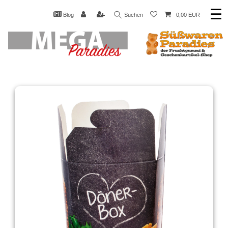
☰
Blog
Suchen
0,00 EUR