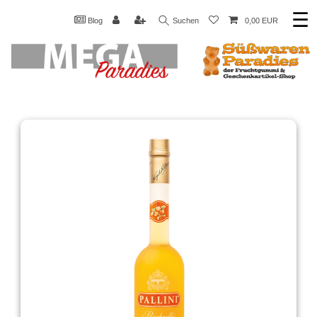
☰
Blog
Suchen
0,00 EUR