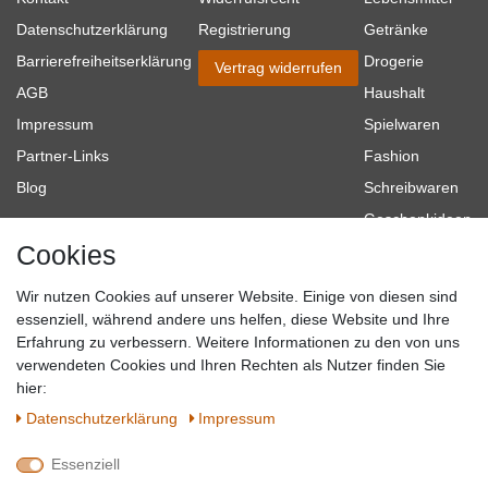
Datenschutzerklärung
Registrierung
Getränke
Barrierefreiheitserklärung
Drogerie
Vertrag widerrufen
AGB
Haushalt
Impressum
Spielwaren
Partner-Links
Fashion
Blog
Schreibwaren
Geschenkideen
Cookies
Baumarkt
Tierbedarf
Wir nutzen Cookies auf unserer Website. Einige von diesen sind
Topmarken
essenziell, während andere uns helfen, diese Website und Ihre
Erfahrung zu verbessern. Weitere Informationen zu den von uns
SICHER EINKAUFEN
WIR AKZEPTIEREN
verwendeten Cookies und Ihren Rechten als Nutzer finden Sie
hier:
Daten­schutz­erklärung
Impressum
Essenziell
QUALITÄT