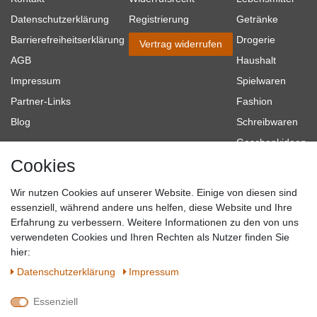
Datenschutzerklärung
Registrierung
Getränke
Barrierefreiheitserklärung
Drogerie
Vertrag widerrufen
AGB
Haushalt
Impressum
Spielwaren
Partner-Links
Fashion
Blog
Schreibwaren
Geschenkideen
Cookies
Baumarkt
Tierbedarf
Wir nutzen Cookies auf unserer Website. Einige von diesen sind
Topmarken
essenziell, während andere uns helfen, diese Website und Ihre
Erfahrung zu verbessern. Weitere Informationen zu den von uns
SICHER EINKAUFEN
WIR AKZEPTIEREN
verwendeten Cookies und Ihren Rechten als Nutzer finden Sie
hier:
Daten­schutz­erklärung
Impressum
Essenziell
QUALITÄT