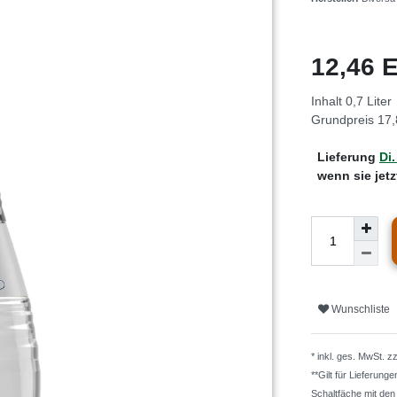
12,46
Inhalt
0,7
Liter
Grundpreis
17,
Lieferung
Di.
wenn sie jet
Wunschliste
* inkl. ges. MwSt. z
**Gilt für Lieferung
Schaltfäche mit de