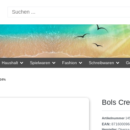
Haushalt
Spielwaren
Fashion
Schreibwaren
G
 24%
Bols Cr
Artikelnummer
14
EAN:
871600096
Hersteller:
Diversa