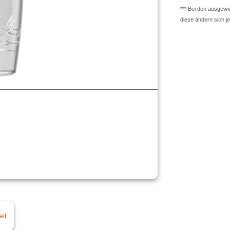
*** Bei den ausgew
diese ändern sich j
eit