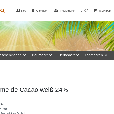
Blog
Anmelden
Registrieren
0
0,00 EUR
eschenkideen
Baumarkt
Tierbedarf
Topmarken
eme de Cacao weiß 24%
513
4960
 Spezialitäten GmbH