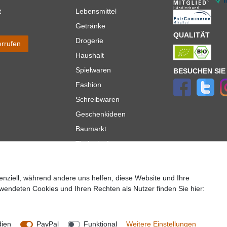
t
Lebensmittel
Getränke
QUALITÄT
Drogerie
errufen
Haushalt
Spielwaren
BESUCHEN SIE
Fashion
Schreibwaren
Geschenkideen
Baumarkt
Tierbedarf
Topmarken
enziell, während andere uns helfen, diese Website und Ihre
ür Lieferungen innerhalb deutschlands, Lieferzeiten für andere Länder entnehmen Sie bitte der
wendeten Cookies und Ihren Rechten als Nutzer finden Sie hier:
lt es sich um die Standard
Versandkosten
für Deutschland, diese ändern sich je nach Auswah
Copyright 2020 © Mega-Paradies GmbH | Alle Rechte vorbehalten.
dien
PayPal
Funktional
Weitere Einstellungen