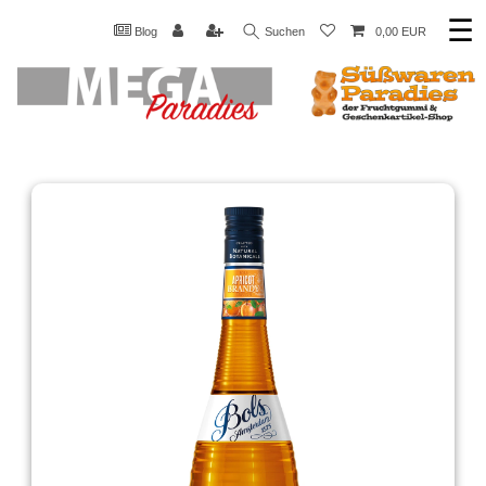
☰
Blog
Suchen
0,00 EUR