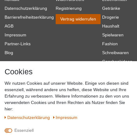
Datenschutzerklärung
Registrierung
Getränke
Barrierefreiheitserklärung
Drogerie
Vertrag widerrufen
AGB
Haushalt
Impressum
Spielwaren
Partner-Links
Fashion
Blog
Schreibwaren
Geschenkideen
Cookies
Baumarkt
Tierbedarf
Wir nutzen Cookies auf unserer Website. Einige von diesen sind
Topmarken
essenziell, während andere uns helfen, diese Website und Ihre
Erfahrung zu verbessern. Weitere Informationen zu den von uns
SICHER EINKAUFEN
WIR AKZEPTIEREN
verwendeten Cookies und Ihren Rechten als Nutzer finden Sie
hier:
Daten­schutz­erklärung
Impressum
Essenziell
QUALITÄT