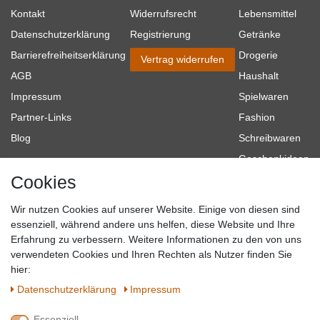
Kontakt
Widerrufsrecht
Lebensmittel
Datenschutzerklärung
Registrierung
Getränke
Barrierefreiheitserklärung
Drogerie
Vertrag widerrufen
AGB
Haushalt
Impressum
Spielwaren
Partner-Links
Fashion
Blog
Schreibwaren
Geschenkideen
Cookies
Baumarkt
Tierbedarf
Wir nutzen Cookies auf unserer Website. Einige von diesen sind
Topmarken
essenziell, während andere uns helfen, diese Website und Ihre
Erfahrung zu verbessern. Weitere Informationen zu den von uns
SICHER EINKAUFEN
WIR AKZEPTIEREN
verwendeten Cookies und Ihren Rechten als Nutzer finden Sie
hier:
Daten­schutz­erklärung
Impressum
Essenziell