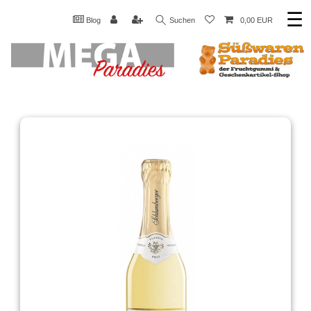
☰
Blog
Suchen
0,00 EUR