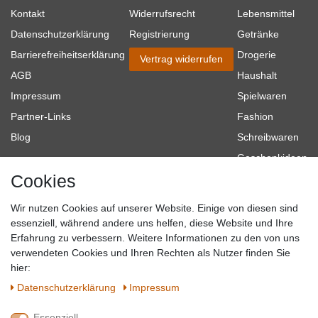
Kontakt
Widerrufsrecht
Lebensmittel
Datenschutzerklärung
Registrierung
Getränke
Barrierefreiheitserklärung
Drogerie
Vertrag widerrufen
AGB
Haushalt
Impressum
Spielwaren
Partner-Links
Fashion
Blog
Schreibwaren
Geschenkideen
Cookies
Baumarkt
Tierbedarf
Wir nutzen Cookies auf unserer Website. Einige von diesen sind
Topmarken
essenziell, während andere uns helfen, diese Website und Ihre
Erfahrung zu verbessern. Weitere Informationen zu den von uns
SICHER EINKAUFEN
WIR AKZEPTIEREN
verwendeten Cookies und Ihren Rechten als Nutzer finden Sie
hier:
Daten­schutz­erklärung
Impressum
Essenziell