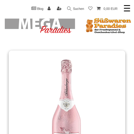
☰
Blog
Suchen
0,00 EUR