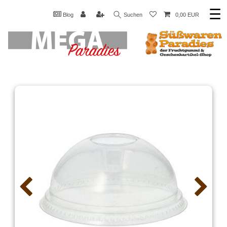
☰
Blog
Suchen
0,00 EUR