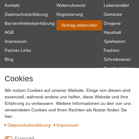
Kontakt
Widerrufsrecht
Lebensmittel
Datenschutzerklärung
Registrierung
Getränke
Barrierefreiheitserklärung
Drogerie
Vertrag widerrufen
AGB
Haushalt
Impressum
Spielwaren
Partner-Links
Fashion
Blog
Schreibwaren
Geschenkideen
Cookies
Baumarkt
Tierbedarf
Wir nutzen Cookies auf unserer Website. Einige von diesen sind
Topmarken
essenziell, während andere uns helfen, diese Website und Ihre
Erfahrung zu verbessern. Weitere Informationen zu den von uns
SICHER EINKAUFEN
WIR AKZEPTIEREN
verwendeten Cookies und Ihren Rechten als Nutzer finden Sie
hier:
Daten­schutz­erklärung
Impressum
Essenziell
QUALITÄT