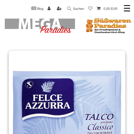
☰
Blog
Suchen
0,00 EUR