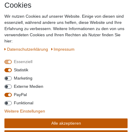
Cookies
Baumarkt
Tierbedarf
Wir nutzen Cookies auf unserer Website. Einige von diesen sind
Topmarken
essenziell, während andere uns helfen, diese Website und Ihre
Erfahrung zu verbessern. Weitere Informationen zu den von uns
SICHER EINKAUFEN
WIR AKZEPTIEREN
verwendeten Cookies und Ihren Rechten als Nutzer finden Sie
hier:
Daten­schutz­erklärung
Impressum
Essenziell
QUALITÄT
Statistik
WIR VERSENDEN MIT
Marketing
BESUCHEN SIE UNS AUF
Externe Medien
PayPal
Funktional
*Alle Preise verstehen sich inkl. MwSt. zzgl. Versandkosten. **Gilt für Lieferungen
Weitere Einstellungen
innerhalb deutschlands, Lieferzeiten für andere Länder entnehmen Sie bitte der
Schaltfäche mit den
Versandinformationen
. *** Bei den ausgewiesenen Versandkosten
Alle akzeptieren
handelt es sich um die Standard
Versandkosten
für Deutschland, diese ändern sich je
nach Auswahl Ihres Lieferlandes.