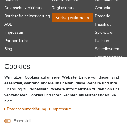
Datenschutzerklärung
Registrierung
Getränke
Barrierefreiheitserklärung
Drogerie
Vertrag widerrufen
AGB
Haushalt
Impressum
Spielwaren
Partner-Links
Fashion
Blog
Schreibwaren
Geschenkideen
Cookies
Baumarkt
Tierbedarf
Wir nutzen Cookies auf unserer Website. Einige von diesen sind
Topmarken
essenziell, während andere uns helfen, diese Website und Ihre
Erfahrung zu verbessern. Weitere Informationen zu den von uns
SICHER EINKAUFEN
WIR AKZEPTIEREN
verwendeten Cookies und Ihren Rechten als Nutzer finden Sie
hier:
Daten­schutz­erklärung
Impressum
Essenziell
QUALITÄT