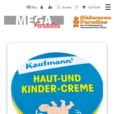
☰
Blog
Suchen
0,00 EUR