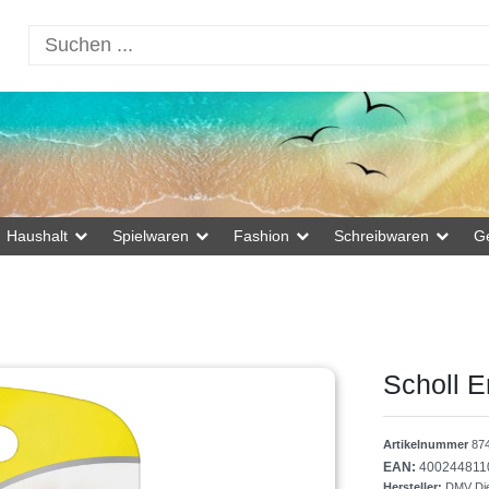
Haushalt
Spielwaren
Fashion
Schreibwaren
G
Scholl E
Artikelnummer
87
EAN:
400244811
Hersteller:
DMV Die