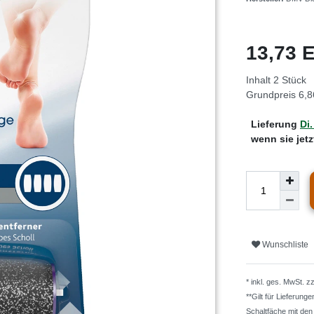
13,73
Inhalt
2
Stück
Grundpreis
6,8
Lieferung
Di.
wenn sie jet
Wunschliste
* inkl. ges. MwSt. z
**Gilt für Lieferung
Schaltfäche mit de