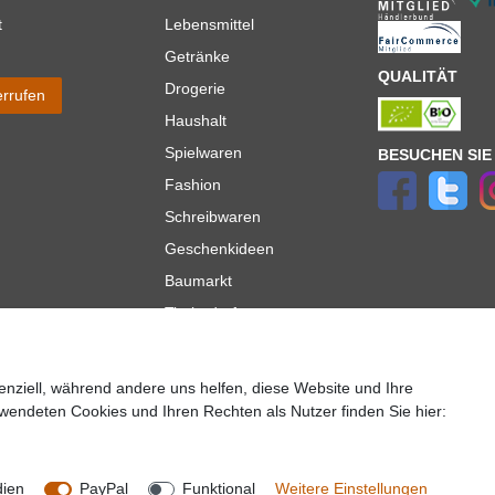
t
Lebensmittel
Getränke
QUALITÄT
Drogerie
errufen
Haushalt
Spielwaren
BESUCHEN SIE
Fashion
Schreibwaren
Geschenkideen
Baumarkt
Tierbedarf
Topmarken
enziell, während andere uns helfen, diese Website und Ihre
ür Lieferungen innerhalb deutschlands, Lieferzeiten für andere Länder entnehmen Sie bitte der
wendeten Cookies und Ihren Rechten als Nutzer finden Sie hier:
lt es sich um die Standard
Versandkosten
für Deutschland, diese ändern sich je nach Auswah
Copyright 2020 © Mega-Paradies GmbH | Alle Rechte vorbehalten.
dien
PayPal
Funktional
Weitere Einstellungen