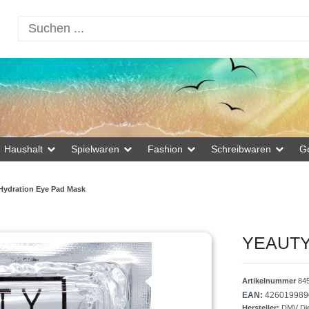
Haushalt
Spielwaren
Fashion
Schreibwaren
G
ydration Eye Pad Mask
YEAUTY 
Artikelnummer
84
EAN:
426019989
Hersteller:
DMV Die