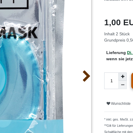
1,00 
Inhalt
2
Stück
Grundpreis
0,5
Lieferung
Di.
wenn sie jet
Wunschliste
* inkl. ges. MwSt. z
**Gilt für Lieferung
Schaltfäche mit de