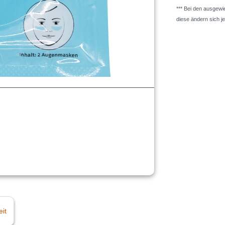
*** Bei den ausgew
diese ändern sich j
eit