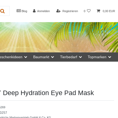
Blog
Anmelden
Registrieren
0
0,00 EUR
eschenkideen
Baumarkt
Tierbedarf
Topmarken
Deep Hydration Eye Pad Mask
5269
0257
drichs Markenvertrieb GmbH & Co. KG