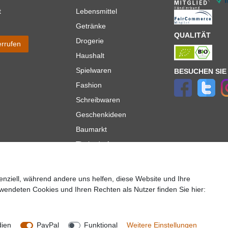
t
Lebensmittel
Getränke
QUALITÄT
Drogerie
errufen
Haushalt
Spielwaren
BESUCHEN SIE
Fashion
Schreibwaren
Geschenkideen
Baumarkt
Tierbedarf
Topmarken
enziell, während andere uns helfen, diese Website und Ihre
ür Lieferungen innerhalb deutschlands, Lieferzeiten für andere Länder entnehmen Sie bitte der
wendeten Cookies und Ihren Rechten als Nutzer finden Sie hier:
lt es sich um die Standard
Versandkosten
für Deutschland, diese ändern sich je nach Auswah
Copyright 2020 © Mega-Paradies GmbH | Alle Rechte vorbehalten.
dien
PayPal
Funktional
Weitere Einstellungen