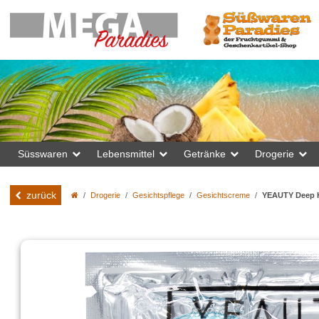
Süsswaren
Lebensmittel
Getränke
Drogerie
zurück
Drogerie
Gesichtspflege
Gesichtscreme
YEAUTY Deep H