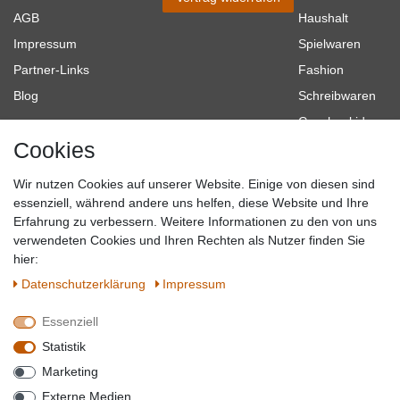
AGB
Haushalt
Impressum
Spielwaren
Partner-Links
Fashion
Blog
Schreibwaren
Geschenkideen
Cookies
Baumarkt
Tierbedarf
Wir nutzen Cookies auf unserer Website. Einige von diesen sind
Topmarken
essenziell, während andere uns helfen, diese Website und Ihre
Erfahrung zu verbessern. Weitere Informationen zu den von uns
SICHER EINKAUFEN
WIR AKZEPTIEREN
verwendeten Cookies und Ihren Rechten als Nutzer finden Sie
hier:
Daten­schutz­erklärung
Impressum
Essenziell
QUALITÄT
Statistik
WIR VERSENDEN MIT
Marketing
BESUCHEN SIE UNS AUF
Externe Medien