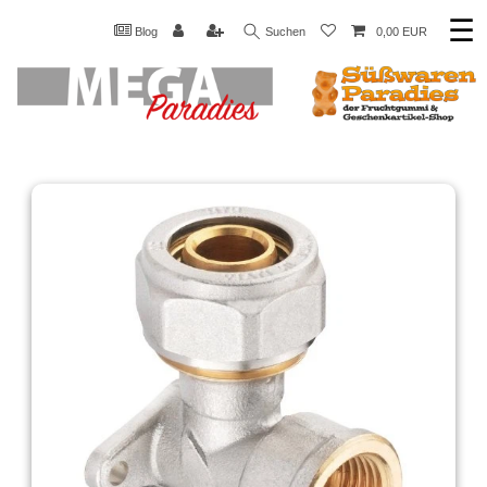
☰
Blog
Suchen
0,00 EUR