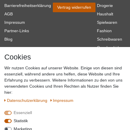
Barrierefreiheitserklärung
Drogerie
Vertrag widerrufen
AGB
Haushalt
Impressum
Spielwaren
Partner-Links
Fashion
Blog
Schreibwaren
Geschenkideen
Cookies
Baumarkt
Tierbedarf
Wir nutzen Cookies auf unserer Website. Einige von diesen sind
Topmarken
essenziell, während andere uns helfen, diese Website und Ihre
Erfahrung zu verbessern. Weitere Informationen zu den von uns
SICHER EINKAUFEN
WIR AKZEPTIEREN
verwendeten Cookies und Ihren Rechten als Nutzer finden Sie
hier:
Daten­schutz­erklärung
Impressum
Essenziell
QUALITÄT
Statistik
WIR VERSENDEN MIT
Marketing