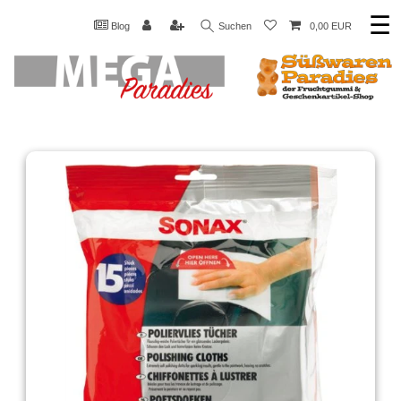
☰
Blog
Suchen
0,00 EUR