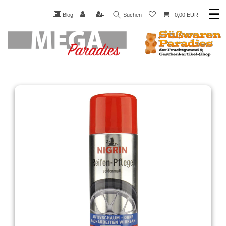
☰
Blog
Suchen
0,00 EUR