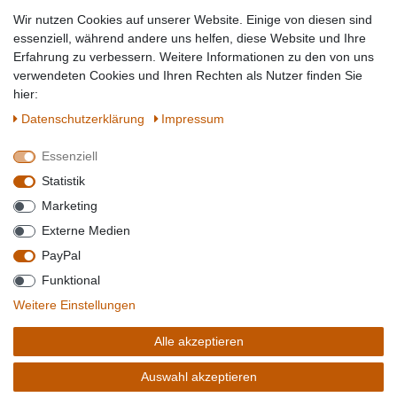
Tierbedarf
Wir nutzen Cookies auf unserer Website. Einige von diesen sind
Topmarken
essenziell, während andere uns helfen, diese Website und Ihre
Erfahrung zu verbessern. Weitere Informationen zu den von uns
SICHER EINKAUFEN
WIR AKZEPTIEREN
verwendeten Cookies und Ihren Rechten als Nutzer finden Sie
hier:
Daten­schutz­erklärung
Impressum
Essenziell
QUALITÄT
Statistik
WIR VERSENDEN MIT
Marketing
BESUCHEN SIE UNS AUF
Externe Medien
PayPal
Funktional
*Alle Preise verstehen sich inkl. MwSt. zzgl. Versandkosten. **Gilt für Lieferungen
Weitere Einstellungen
innerhalb deutschlands, Lieferzeiten für andere Länder entnehmen Sie bitte der
Schaltfäche mit den
Versandinformationen
. *** Bei den ausgewiesenen Versandkosten
Alle akzeptieren
handelt es sich um die Standard
Versandkosten
für Deutschland, diese ändern sich je
nach Auswahl Ihres Lieferlandes.
Auswahl akzeptieren
Copyright 2020 © Mega-Paradies GmbH | Alle Rechte vorbehalten.