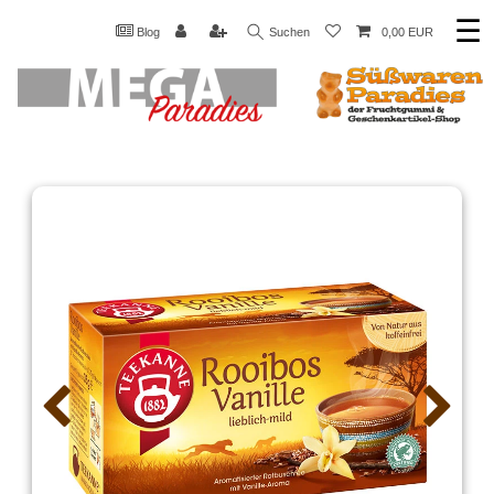
☰
Blog
Suchen
0,00 EUR