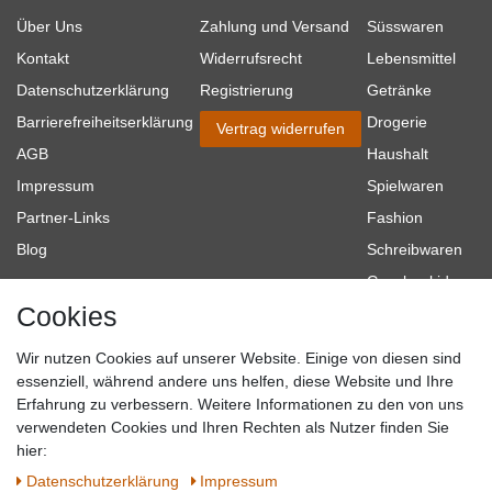
Über Uns
Zahlung und Versand
Süsswaren
Kontakt
Widerrufsrecht
Lebensmittel
Datenschutzerklärung
Registrierung
Getränke
Barrierefreiheitserklärung
Drogerie
Vertrag widerrufen
AGB
Haushalt
Impressum
Spielwaren
Partner-Links
Fashion
Blog
Schreibwaren
Geschenkideen
Cookies
Baumarkt
Tierbedarf
Wir nutzen Cookies auf unserer Website. Einige von diesen sind
Topmarken
essenziell, während andere uns helfen, diese Website und Ihre
Erfahrung zu verbessern. Weitere Informationen zu den von uns
SICHER EINKAUFEN
WIR AKZEPTIEREN
verwendeten Cookies und Ihren Rechten als Nutzer finden Sie
hier:
Daten­schutz­erklärung
Impressum