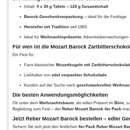
Inhalt:
4 x 30 g Tafeln
=
120 g Gesamtinhalt
Barock-Geschenkverpackung
– ideal für die Festtage
Hersteller mit Tradition
seit 1865
Ideal für
Weihnachtspräsente
, Adventsüberraschungen
Für wen ist die Mozart Barock Zartbitterschoko
Ein Fest für:
Fans klassischer
Mozartkugeln mit Zartbitterschokola
Liebhaber von
edel verpackter Schokolade
Kunden auf der Suche nach
geschmackvollen Weihna
Die besten Anwendungsmöglichkeiten
Ob unter dem
Weihnachtsbaum
, als edles Präsent im
Büro
, z
Begleitung zum Fest – der
Reber Mozart Barock 4er Pack
mach
Jetzt Reber Mozart Barock bestellen – edler G
Sichern Sie sich jetzt den festlichen
4er Pack Reber Mozart Ba