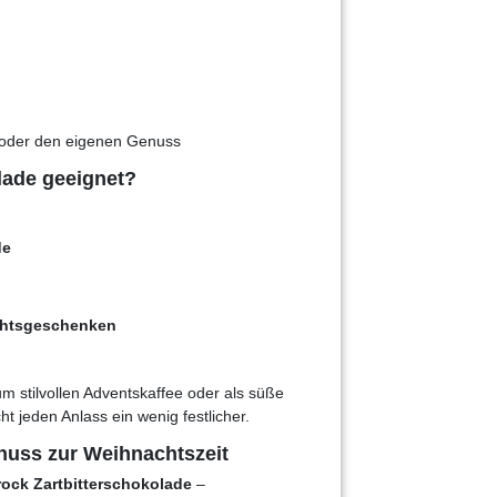
 oder den eigenen Genuss
lade geeignet?
de
chtsgeschenken
um stilvollen Adventskaffee oder als süße
t jeden Anlass ein wenig festlicher.
enuss zur Weihnachtszeit
rock Zartbitterschokolade
–