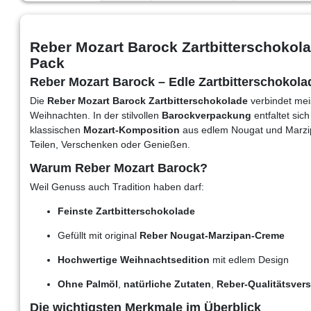
Reber Mozart Barock Zartbitterschoko
Pack
Reber Mozart Barock – Edle Zartbitterschokolad
Die
Reber Mozart Barock Zartbitterschokolade
verbindet mei
Weihnachten. In der stilvollen
Barockverpackung
entfaltet sic
klassischen
Mozart-Komposition
aus edlem Nougat und Marzi
Teilen, Verschenken oder Genießen.
Warum Reber Mozart Barock?
Weil Genuss auch Tradition haben darf:
Feinste Zartbitterschokolade
Gefüllt mit original
Reber Nougat-Marzipan-Creme
Hochwertige Weihnachtsedition
mit edlem Design
Ohne Palmöl
,
natürliche Zutaten
,
Reber-Qualitätsver
Die wichtigsten Merkmale im Überblick