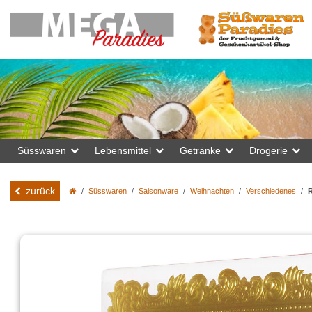
Süsswaren
Lebensmittel
Getränke
Drogerie
zurück
Süsswaren
Saisonware
Weihnachten
Verschiedenes
R