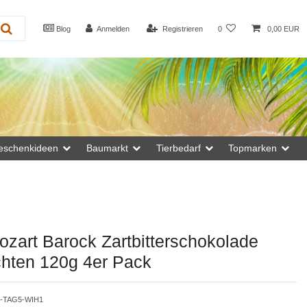
Blog
Anmelden
Registrieren
0
0,00 EUR
eschenkideen
Baumarkt
Tierbedarf
Topmarken
zart Barock Zartbitterschokolade
hten 120g 4er Pack
-TAG5-WIH1