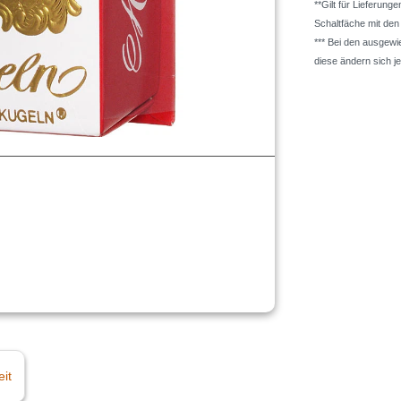
**Gilt für Lieferung
Schaltfäche mit de
*** Bei den ausgew
diese ändern sich j
eit