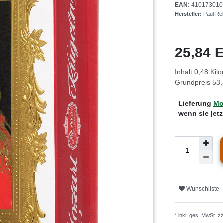
EAN:
410173010
Hersteller:
Paul Re
25,84
Inhalt
0,48
Kil
Grundpreis
53,
Lieferung
Mo.
wenn sie jet
Wunschliste
* inkl. ges. MwSt. z