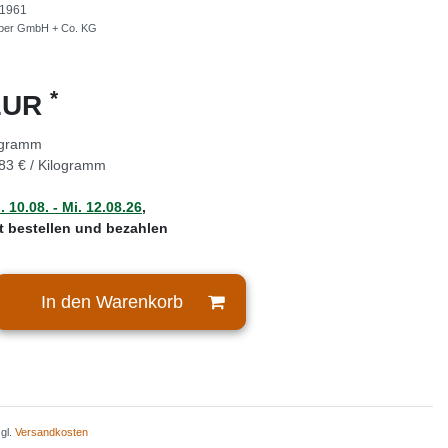
1961
ber GmbH + Co. KG
*
 EUR
ogramm
83 € / Kilogramm
 10.08. - Mi. 12.08.26
,
zt bestellen und bezahlen
In den Warenkorb
zgl.
Versandkosten