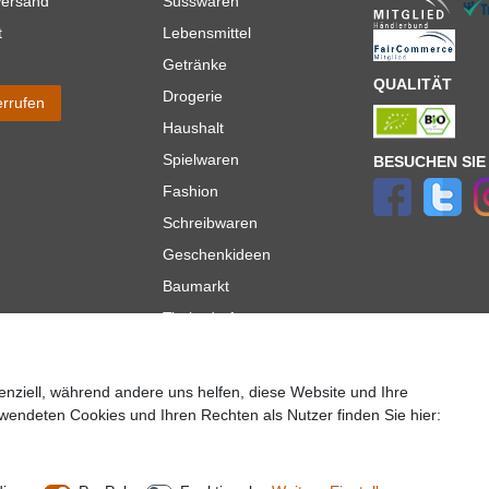
Versand
Süsswaren
t
Lebensmittel
Getränke
QUALITÄT
Drogerie
errufen
Haushalt
Spielwaren
BESUCHEN SIE
Fashion
Schreibwaren
Geschenkideen
Baumarkt
Tierbedarf
Topmarken
enziell, während andere uns helfen, diese Website und Ihre
ür Lieferungen innerhalb deutschlands, Lieferzeiten für andere Länder entnehmen Sie bitte der
wendeten Cookies und Ihren Rechten als Nutzer finden Sie hier:
lt es sich um die Standard
Versandkosten
für Deutschland, diese ändern sich je nach Auswah
Copyright 2020 © Mega-Paradies GmbH | Alle Rechte vorbehalten.