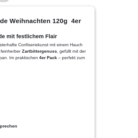
lade Weihnachten 120g 4er
e mit festlichem Flair
sterhafte Confiseriekunst mit einem Hauch
h feinherber
Zartbittergenuss
, gefüllt mit der
pan. Im praktischen
4er Pack
– perfekt zum
sprechen