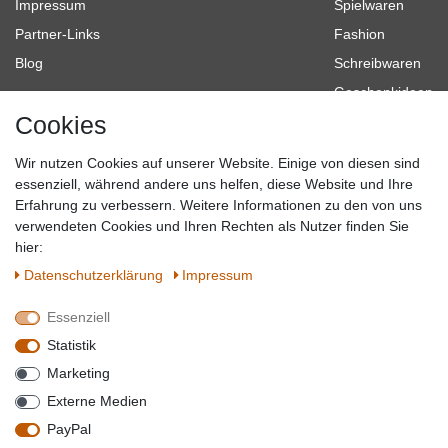
Impressum
Spielwaren
Partner-Links
Fashion
Blog
Schreibwaren
Geschenkideen
Cookies
Baumarkt
Tierbedarf
Wir nutzen Cookies auf unserer Website. Einige von diesen sind
Topmarken
essenziell, während andere uns helfen, diese Website und Ihre
Erfahrung zu verbessern. Weitere Informationen zu den von uns
SICHER EINKAUFEN
WIR AKZEPTIEREN
verwendeten Cookies und Ihren Rechten als Nutzer finden Sie
hier:
Daten­schutz­erklärung
Impressum
Essenziell
QUALITÄT
Statistik
WIR VERSENDEN MIT
Marketing
BESUCHEN SIE UNS AUF
Externe Medien
PayPal