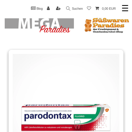
☰
Blog
Suchen
0,00 EUR