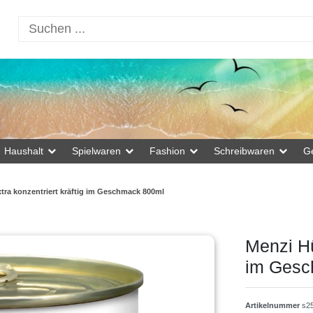
Haushalt
Spielwaren
Fashion
Schreibwaren
G
ra konzentriert kräftig im Geschmack 800ml
Menzi Hü
im Gesc
Artikelnummer
s2