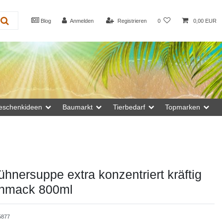
Blog
Anmelden
Registrieren
0
0,00 EUR
eschenkideen
Baumarkt
Tierbedarf
Topmarken
hnersuppe extra konzentriert kräftig
hmack 800ml
5877