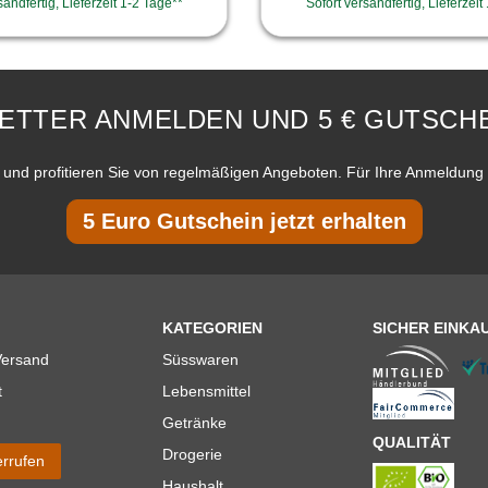
sandfertig, Lieferzeit 1-2 Tage**
Sofort versandfertig, Lieferzeit
ETTER ANMELDEN UND 5 € GUTSCHE
und profitieren Sie von regelmäßigen Angeboten. Für Ihre Anmeldung 
5 Euro Gutschein jetzt erhalten
KATEGORIEN
SICHER EINKA
Versand
Süsswaren
t
Lebensmittel
Getränke
QUALITÄT
Drogerie
errufen
Haushalt