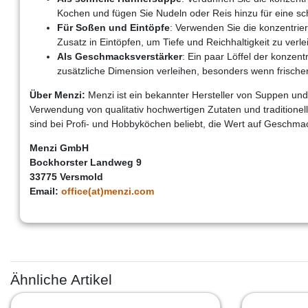
Kochen und fügen Sie Nudeln oder Reis hinzu für eine sch
Für Soßen und Eintöpfe
: Verwenden Sie die konzentrie
Zusatz in Eintöpfen, um Tiefe und Reichhaltigkeit zu verle
Als Geschmacksverstärker
: Ein paar Löffel der konzen
zusätzliche Dimension verleihen, besonders wenn frisc
Über Menzi:
Menzi ist ein bekannter Hersteller von Suppen und 
Verwendung von qualitativ hochwertigen Zutaten und traditione
sind bei Profi- und Hobbyköchen beliebt, die Wert auf Geschmac
Menzi GmbH
Bockhorster Landweg 9
33775 Versmold
Email:
office(at)menzi.com
Ähnliche Artikel