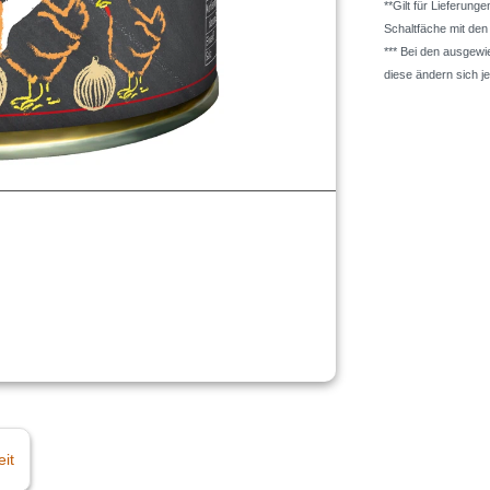
**Gilt für Lieferung
Schaltfäche mit de
*** Bei den ausgew
diese ändern sich j
eit