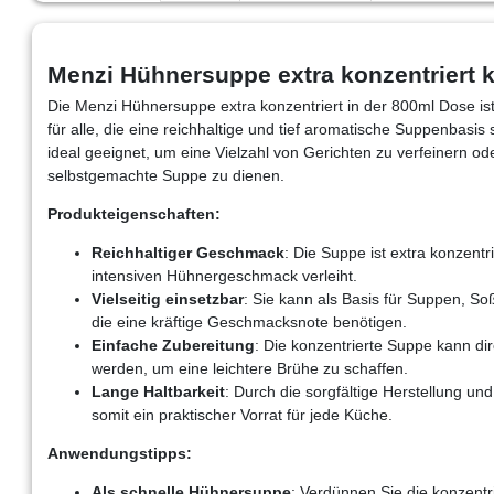
Menzi Hühnersuppe extra konzentriert 
Die Menzi Hühnersuppe extra konzentriert in der 800ml Dose is
für alle, die eine reichhaltige und tief aromatische Suppenbasi
ideal geeignet, um eine Vielzahl von Gerichten zu verfeinern o
selbstgemachte Suppe zu dienen.
Produkteigenschaften:
Reichhaltiger Geschmack
: Die Suppe ist extra konzentr
intensiven Hühnergeschmack verleiht.
Vielseitig einsetzbar
: Sie kann als Basis für Suppen, S
die eine kräftige Geschmacksnote benötigen.
Einfache Zubereitung
: Die konzentrierte Suppe kann di
werden, um eine leichtere Brühe zu schaffen.
Lange Haltbarkeit
: Durch die sorgfältige Herstellung un
somit ein praktischer Vorrat für jede Küche.
Anwendungstipps:
Als schnelle Hühnersuppe
: Verdünnen Sie die konzentr