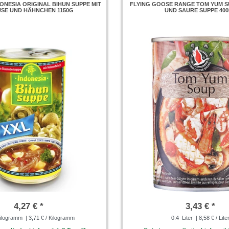
ONESIA ORIGINAL BIHUN SUPPE MIT
FLYING GOOSE RANGE TOM YUM S
SE UND HÄHNCHEN 1150G
UND SAURE SUPPE 40
4,27 € *
3,43 € *
ilogramm
| 3,71 € / Kilogramm
0.4
Liter
| 8,58 € / Lite