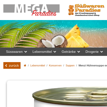
Süsswaren
Lebensmittel
Getränke
Drogerie
zurück
Lebensmittel
Konserven
Suppen
Menzi Hühnersuppe ext