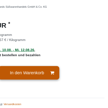
ands Süßwarenhandels GmbH & Co. KG
*
EUR
logramm
67 € / Kilogramm
 10.08. - Mi. 12.08.26
,
zt bestellen und bezahlen
In den Warenkorb
zgl.
Versandkosten