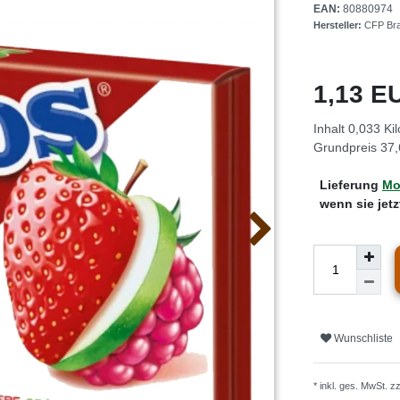
EAN:
80880974
Hersteller:
CFP Br
1,13 
Inhalt
0,033
Ki
Grundpreis
37,
Lieferung
Mo.
wenn sie jet
Wunschliste
* inkl. ges. MwSt. z