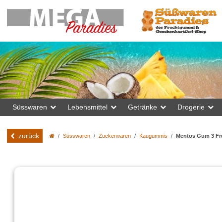
Süsswaren
Lebensmittel
Getränke
Drogerie
zurück
Süsswaren
Zuckerwaren
Kaugummis
Mentos Gum 3 Fru