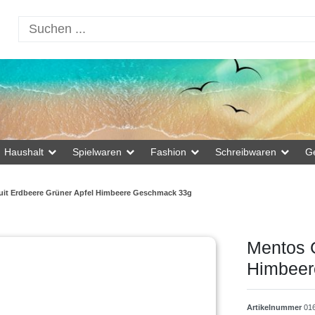
Haushalt
Spielwaren
Fashion
Schreibwaren
G
it Erdbeere Grüner Apfel Himbeere Geschmack 33g
Mentos G
Himbeer
Artikelnummer
01