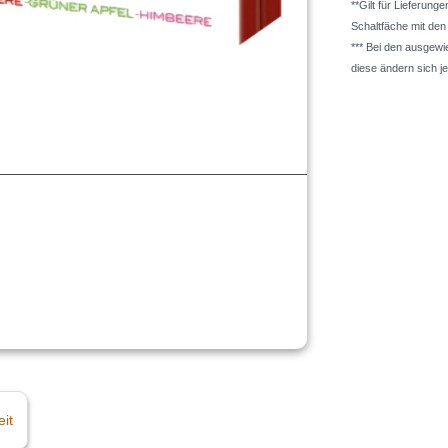
**Gilt für Lieferung
Schaltfäche mit de
*** Bei den ausgew
diese ändern sich j
eit