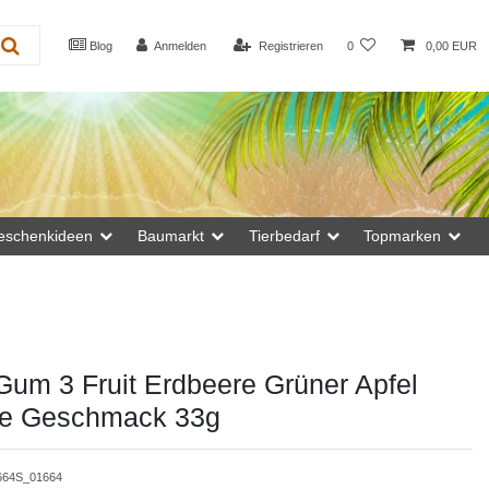
Blog
Anmelden
Registrieren
0
0,00 EUR
eschenkideen
Baumarkt
Tierbedarf
Topmarken
um 3 Fruit Erdbeere Grüner Apfel
e Geschmack 33g
664S_01664