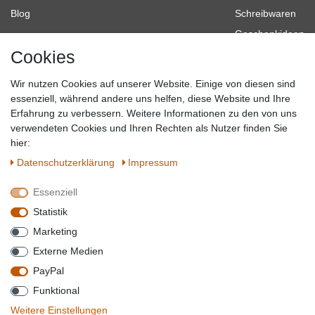
Blog
Schreibwaren
Geschenkideen
Cookies
Baumarkt
Tierbedarf
Wir nutzen Cookies auf unserer Website. Einige von diesen sind
Topmarken
essenziell, während andere uns helfen, diese Website und Ihre
Erfahrung zu verbessern. Weitere Informationen zu den von uns
SICHER EINKAUFEN
WIR AKZEPTIEREN
verwendeten Cookies und Ihren Rechten als Nutzer finden Sie
hier:
Daten­schutz­erklärung
Impressum
Essenziell
QUALITÄT
Statistik
WIR VERSENDEN MIT
Marketing
BESUCHEN SIE UNS AUF
Externe Medien
PayPal
Funktional
*Alle Preise verstehen sich inkl. MwSt. zzgl. Versandkosten. **Gilt für Lieferungen
Weitere Einstellungen
innerhalb deutschlands, Lieferzeiten für andere Länder entnehmen Sie bitte der