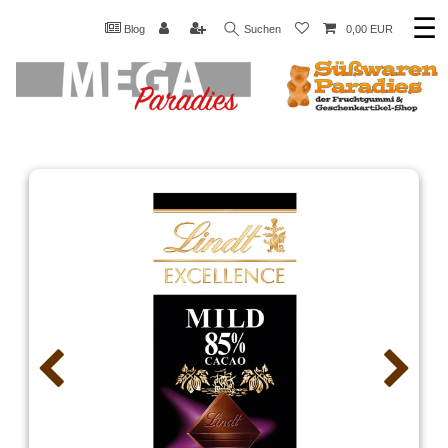
☰
Blog
Suchen
0,00 EUR