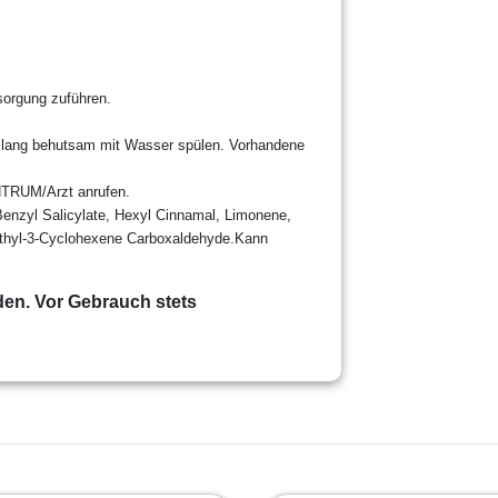
tsorgung zu
führen.
lang behutsam mit
Wasser spülen. Vorhandene
UM/Arzt anrufen.
Benzyl Salicylate
, Hexyl Cinnamal,
Limonene,
thyl
-
3
-
Cyclohexene Carboxaldehyde.
Kann
den. Vor Gebrauch stets