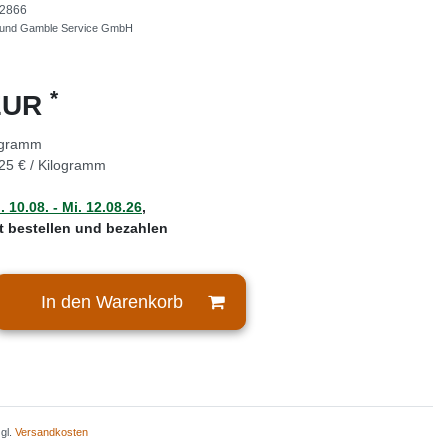
2866
 und Gamble Service GmbH
*
 EUR
ogramm
25 € / Kilogramm
 10.08. - Mi. 12.08.26
,
zt bestellen und bezahlen
In den Warenkorb
zgl.
Versandkosten