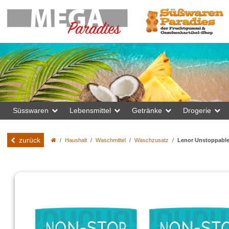
Süsswaren
Lebensmittel
Getränke
Drogerie
zurück
Haushalt
Waschmittel
Waschzusatz
Lenor Unstoppables