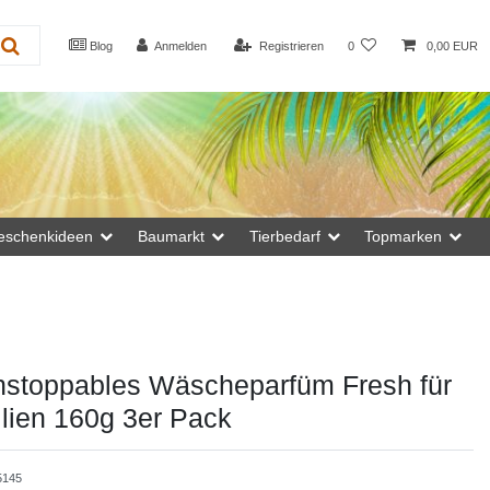
Blog
Anmelden
Registrieren
0
0,00 EUR
eschenkideen
Baumarkt
Tierbedarf
Topmarken
nstoppables Wäscheparfüm Fresh für
tilien 160g 3er Pack
5145