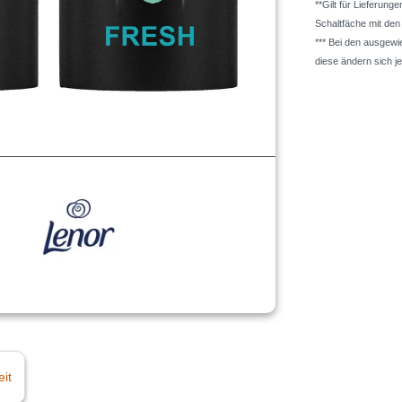
**Gilt für Lieferung
Schaltfäche mit de
*** Bei den ausgew
diese ändern sich j
eit