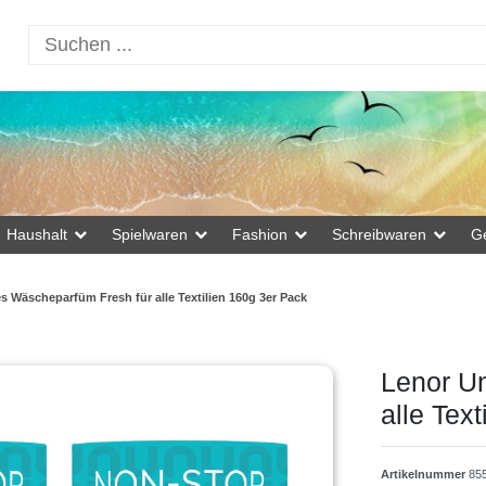
Haushalt
Spielwaren
Fashion
Schreibwaren
G
 Wäscheparfüm Fresh für alle Textilien 160g 3er Pack
Lenor U
alle Tex
Artikelnummer
85