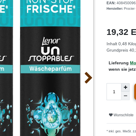
EAN:
408450096
Hersteller:
Procter
19,32
Inhalt
0,48
Kil
Grundpreis
40,
Lieferung
Mo.
wenn sie jet
Wunschliste
* inkl. ges. MwSt. z