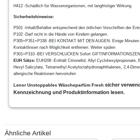
H412
-
Schädlich für Wasserorganismen, mit langfristiger
Wirkung.
Sicherheitshinweise
:
P501
-
Inhalt/Behälter entsprechend den örtlichen
Vorschriften der En
P102
-
Darf nicht in die Hände von Kindern gelangen.
P305+P351+P338
-
BEI KONTAKT MIT DEN AUGEN: Einige Minuten 
Kontaktlinsen nach Möglichkeit entfernen. Weiter spülen
P301+P310
-
BEI VERSCHLUCKEN Sofort
GIFTINFORMATIONSZENTR
EUH Sätze
:
EUH208
-
Enthält Citronellol, Allyl Cyclohexylpropionate, 
Hexyl Salicylate, Tetramethyl Acetyloctahydronaphthalenes, 2,4
-
Dime
allergische Reaktionen hervorrufen
sicher verwen
Lenor Unstoppables Wäscheparfüm Fresh
Kennzeichnung und Produktinformation lesen.
Ähnliche Artikel