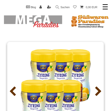
☰
Blog
Suchen
0,00 EUR