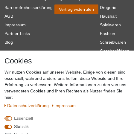
Barrierefreiheitserklärung
Drogerie
Vertrag widerrufen
AGB
Haushalt
Impressum
Spielwaren
Partner-Links
Fashion
Blog
Schreibwaren
Geschenkideen
Cookies
Baumarkt
Tierbedarf
Wir nutzen Cookies auf unserer Website. Einige von diesen sind
Topmarken
essenziell, während andere uns helfen, diese Website und Ihre
Erfahrung zu verbessern. Weitere Informationen zu den von uns
SICHER EINKAUFEN
WIR AKZEPTIEREN
verwendeten Cookies und Ihren Rechten als Nutzer finden Sie
hier:
Daten­schutz­erklärung
Impressum
Essenziell
QUALITÄT
Statistik
WIR VERSENDEN MIT