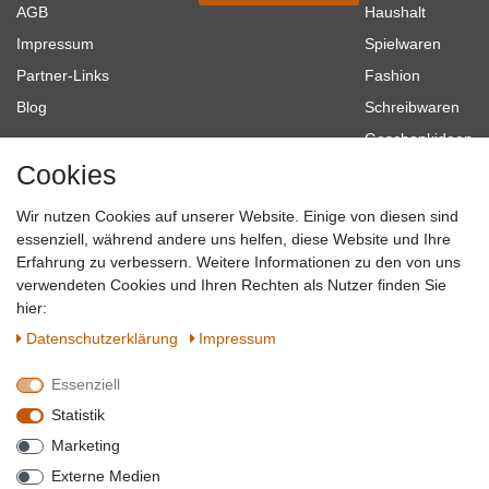
AGB
Haushalt
Impressum
Spielwaren
Partner-Links
Fashion
Blog
Schreibwaren
Geschenkideen
Cookies
Baumarkt
Tierbedarf
Wir nutzen Cookies auf unserer Website. Einige von diesen sind
Topmarken
essenziell, während andere uns helfen, diese Website und Ihre
Erfahrung zu verbessern. Weitere Informationen zu den von uns
SICHER EINKAUFEN
WIR AKZEPTIEREN
verwendeten Cookies und Ihren Rechten als Nutzer finden Sie
hier:
Daten­schutz­erklärung
Impressum
Essenziell
QUALITÄT
Statistik
WIR VERSENDEN MIT
Marketing
BESUCHEN SIE UNS AUF
Externe Medien