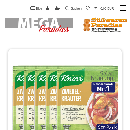
☰
Blog
Suchen
0,00 EUR