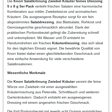
Die
Knorr Salatkrönung Zwiebel Kräuter feines Dressing
5 x 8 g 5er Pack
verleiht frischen Salaten eine harmonische
Kombination aus milder Zwiebelwürze und aromatischen
Kräutern. Die ausgewogene Rezeptur sorgt für ein fein
abgestimmtes
Salatdressing
, das Blattsalate, Rohkost und
Gemüsegerichte geschmacklich abrundet. Dank der
praktischen Portionsbeutel gelingt die Zubereitung schnell
und unkompliziert. Mit Wasser und Öl entsteht im
Handumdrehen ein frisches
Kräuterdressing
, das sich ideal
für den täglichen Einsatz eignet. Die bewährte Qualität von
Knorr bietet dabei einen gleichbleibenden Geschmack und
eine einfache Anwendung für viele verschiedene
Salatkreationen.
Wesentliche Merkmale
Die
Knorr Salatkrönung Zwiebel Kräuter
vereint die feine
Würze von Zwiebeln mit einer ausgewählten
Kräutermischung aus Petersilie, Schnittlauch und weiteren
Gartenkräutern. Dadurch entsteht ein ausgewogenes
Dressing mit einem angenehm frischen Geschmack.
Die fünf Portionsbeutel mit jeweils acht Gramm ermöglichen