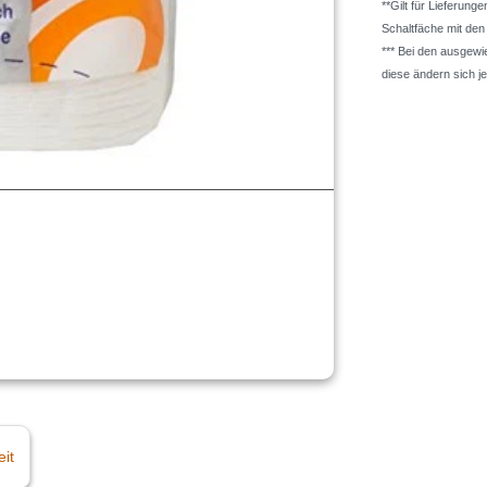
**Gilt für Lieferung
Schaltfäche mit de
*** Bei den ausgew
diese ändern sich j
eit