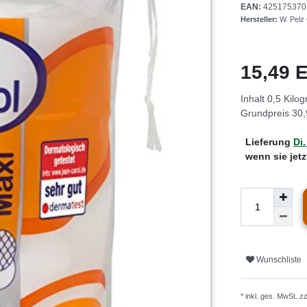
EAN:
425175370
Hersteller:
W. Pelz
15,49
Inhalt
0,5
Kilo
Grundpreis
30,
Lieferung
Di.
wenn sie jet
Wunschliste
* inkl. ges. MwSt. z