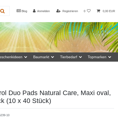
Blog
Anmelden
Registrieren
0
0,00 EUR
eschenkideen
Baumarkt
Tierbedarf
Topmarken
ol Duo Pads Natural Care, Maxi oval,
k (10 x 40 Stück)
6239-10