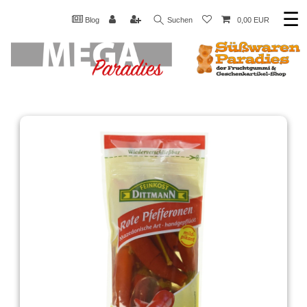
☰
Blog
Suchen
0,00 EUR