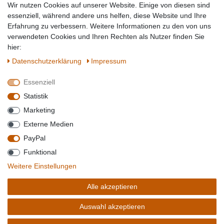
Wir nutzen Cookies auf unserer Website. Einige von diesen sind
Topmarken
essenziell, während andere uns helfen, diese Website und Ihre
Erfahrung zu verbessern. Weitere Informationen zu den von uns
SICHER EINKAUFEN
WIR AKZEPTIEREN
verwendeten Cookies und Ihren Rechten als Nutzer finden Sie
hier:
Daten­schutz­erklärung
Impressum
Essenziell
QUALITÄT
Statistik
WIR VERSENDEN MIT
Marketing
BESUCHEN SIE UNS AUF
Externe Medien
PayPal
Funktional
*Alle Preise verstehen sich inkl. MwSt. zzgl. Versandkosten. **Gilt für Lieferungen
Weitere Einstellungen
innerhalb deutschlands, Lieferzeiten für andere Länder entnehmen Sie bitte der
Schaltfäche mit den
Versandinformationen
. *** Bei den ausgewiesenen Versandkosten
Alle akzeptieren
handelt es sich um die Standard
Versandkosten
für Deutschland, diese ändern sich je
nach Auswahl Ihres Lieferlandes.
Auswahl akzeptieren
Copyright 2020 © Mega-Paradies GmbH | Alle Rechte vorbehalten.