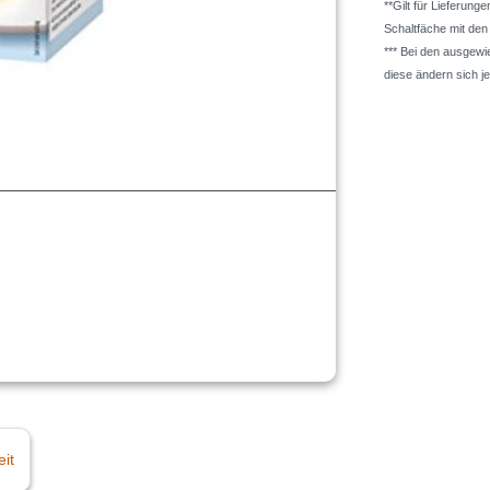
**Gilt für Lieferung
Schaltfäche mit de
*** Bei den ausgew
diese ändern sich j
eit