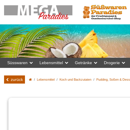
Süsswaren
Lebensmittel
Getränke
Drogerie
zurück
Lebensmittel
Koch und Backzutaten
Pudding, Soßen & Dess