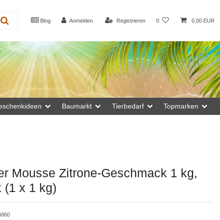
Blog
Anmelden
Registrieren
0
0,00 EUR
eschenkideen
Baumarkt
Tierbedarf
Topmarken
ker Mousse Zitrone-Geschmack 1 kg,
 (1 x 1 kg)
4860