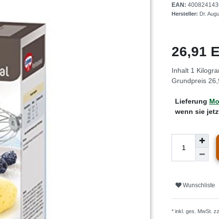
EAN:
400824143
Hersteller:
Dr. Aug
26,91
Inhalt
1
Kilogr
Grundpreis
26,
Lieferung
Mo.
wenn sie jet
Wunschliste
* inkl. ges. MwSt. z