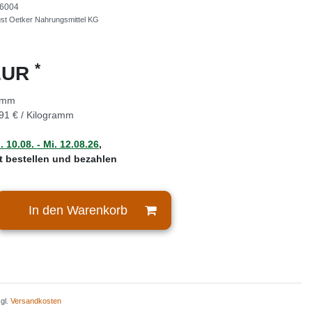
6004
ust Oetker Nahrungsmittel KG
*
 EUR
amm
91 € / Kilogramm
 10.08. - Mi. 12.08.26
,
zt bestellen und bezahlen
In den Warenkorb
zgl.
Versandkosten