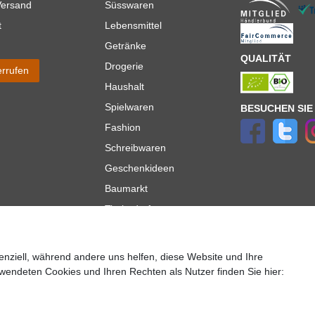
Versand
Süsswaren
t
Lebensmittel
Getränke
QUALITÄT
Drogerie
errufen
Haushalt
Spielwaren
BESUCHEN SIE
Fashion
Schreibwaren
Geschenkideen
Baumarkt
Tierbedarf
Topmarken
enziell, während andere uns helfen, diese Website und Ihre
ür Lieferungen innerhalb deutschlands, Lieferzeiten für andere Länder entnehmen Sie bitte der
wendeten Cookies und Ihren Rechten als Nutzer finden Sie hier:
lt es sich um die Standard
Versandkosten
für Deutschland, diese ändern sich je nach Auswah
Copyright 2020 © Mega-Paradies GmbH | Alle Rechte vorbehalten.