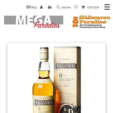
☰
Blog
Suchen
0,00 EUR