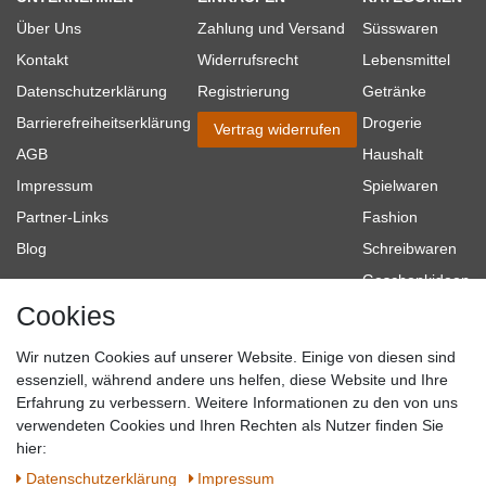
Über Uns
Zahlung und Versand
Süsswaren
Kontakt
Widerrufsrecht
Lebensmittel
Datenschutzerklärung
Registrierung
Getränke
Barrierefreiheitserklärung
Drogerie
Vertrag widerrufen
AGB
Haushalt
Impressum
Spielwaren
Partner-Links
Fashion
Blog
Schreibwaren
Geschenkideen
Cookies
Baumarkt
Tierbedarf
Wir nutzen Cookies auf unserer Website. Einige von diesen sind
Topmarken
essenziell, während andere uns helfen, diese Website und Ihre
Erfahrung zu verbessern. Weitere Informationen zu den von uns
SICHER EINKAUFEN
WIR AKZEPTIEREN
verwendeten Cookies und Ihren Rechten als Nutzer finden Sie
hier:
Daten­schutz­erklärung
Impressum