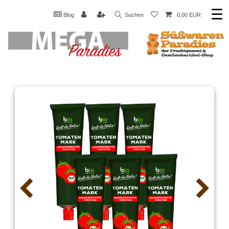
☰
Blog
Suchen
0,00 EUR