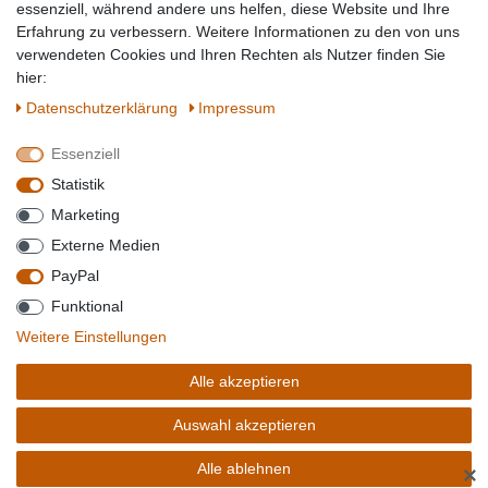
Topmarken
essenziell, während andere uns helfen, diese Website und Ihre
Erfahrung zu verbessern. Weitere Informationen zu den von uns
SICHER EINKAUFEN
WIR AKZEPTIEREN
verwendeten Cookies und Ihren Rechten als Nutzer finden Sie
hier:
Daten­schutz­erklärung
Impressum
Essenziell
QUALITÄT
Statistik
WIR VERSENDEN MIT
Marketing
BESUCHEN SIE UNS AUF
Externe Medien
PayPal
Funktional
*Alle Preise verstehen sich inkl. MwSt. zzgl. Versandkosten. **Gilt für Lieferungen
Weitere Einstellungen
innerhalb deutschlands, Lieferzeiten für andere Länder entnehmen Sie bitte der
Schaltfäche mit den
Versandinformationen
. *** Bei den ausgewiesenen Versandkosten
Alle akzeptieren
handelt es sich um die Standard
Versandkosten
für Deutschland, diese ändern sich je
nach Auswahl Ihres Lieferlandes.
Auswahl akzeptieren
Copyright 2020 © Mega-Paradies GmbH | Alle Rechte vorbehalten.
Alle ablehnen
✕