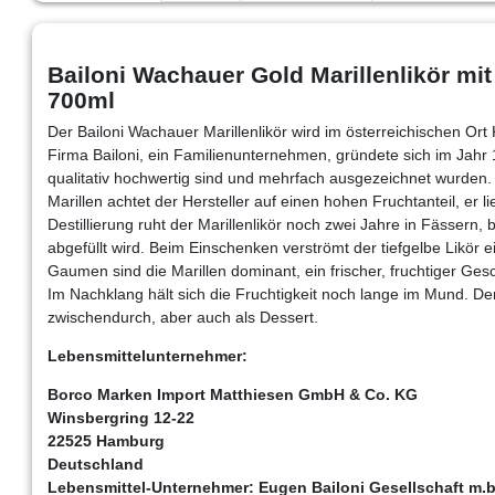
Bailoni Wachauer Gold Marillenlikör mit
700ml
Der Bailoni Wachauer Marillenlikör wird im österreichischen Ort 
Firma Bailoni, ein Familienunternehmen, gründete sich im Jahr 1
qualitativ hochwertig sind und mehrfach ausgezeichnet wurden. 
Marillen achtet der Hersteller auf einen hohen Fruchtanteil, er l
Destillierung ruht der Marillenlikör noch zwei Jahre in Fässern, 
abgefüllt wird. Beim Einschenken verströmt der tiefgelbe Likör 
Gaumen sind die Marillen dominant, ein frischer, fruchtiger Ge
Im Nachklang hält sich die Fruchtigkeit noch lange im Mund. Der B
zwischendurch, aber auch als Dessert.
Lebensmittelunternehmer:
Borco Marken Import Matthiesen GmbH & Co. KG
Winsbergring 12-22
22525 Hamburg
Deutschland
Lebensmittel-Unternehmer:
Eugen Bailoni Gesellschaft m.b