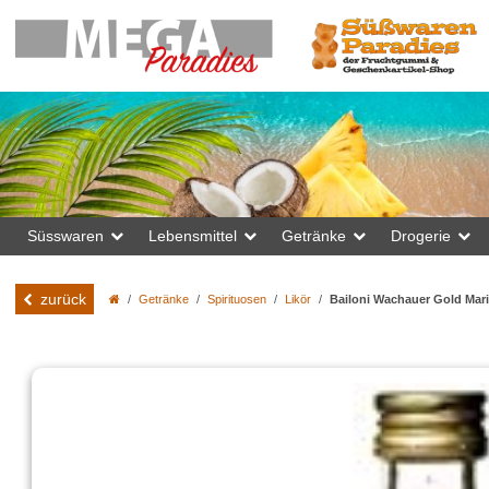
Süsswaren
Lebensmittel
Getränke
Drogerie
zurück
Getränke
Spirituosen
Likör
Bailoni Wachauer Gold Maril