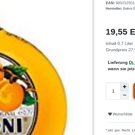
EAN:
900152501
Hersteller:
Bailoni 
19,55
Inhalt
0,7
Liter
Grundpreis
27,
Lieferung
Di.
wenn sie jet
Wunschliste
* inkl. ges. MwSt. z