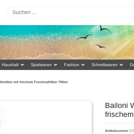
Haushalt
Spielwaren
Fashion
Schreibwaren
G
lenlikör mit frischem Fruchtsaftlikör 700ml
Bailoni 
frischem
Artikelnummer
17