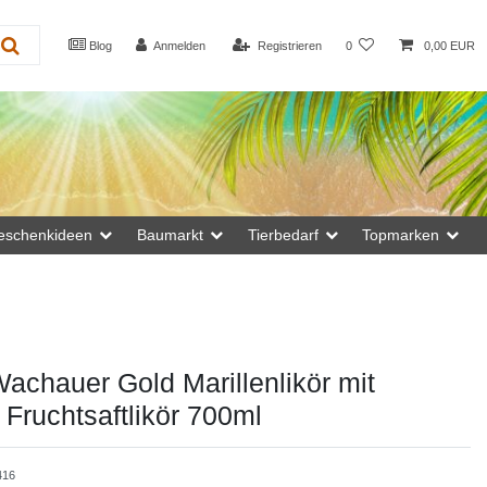
Blog
Anmelden
Registrieren
0
0,00 EUR
eschenkideen
Baumarkt
Tierbedarf
Topmarken
Wachauer Gold Marillenlikör mit
 Fruchtsaftlikör 700ml
416