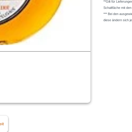
**Gilt für Lieferung
Schaltfäche mit de
*** Bei den ausgew
diese ändern sich j
eit